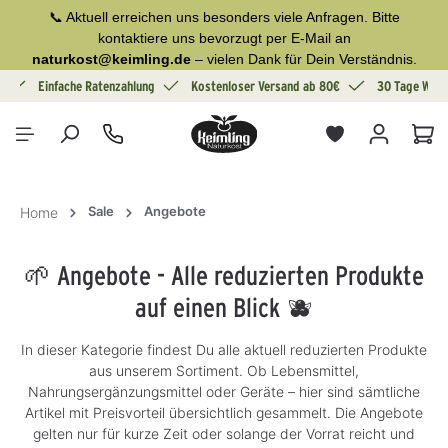
📞 Aktuell erreichen uns besonders viele Anfragen. Bitte
alt springen
kontaktiere uns bevorzugt per E-Mail an
naturkost@keimling.de
– vielen Dank für Dein Verständnis.
g
Einfache Ratenzahlung
Kostenloser Versand ab 80€
30 Tage Wide
War
Sale
Angebote
Home
🌱 Angebote - Alle reduzierten Produkte
auf einen Blick 🫐
In dieser Kategorie findest Du alle aktuell reduzierten Produkte
aus unserem Sortiment. Ob Lebensmittel,
Nahrungsergänzungsmittel oder Geräte – hier sind sämtliche
Artikel mit Preisvorteil übersichtlich gesammelt. Die Angebote
gelten nur für kurze Zeit oder solange der Vorrat reicht und