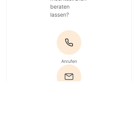
beraten
lassen?
Anrufen
E-Mail
Du hast Fragen?
Ruf uns an!
Tel:
04161 / 51 16 0
·
Du erreichst
unsere Experten
Mo + Do 9 - 16