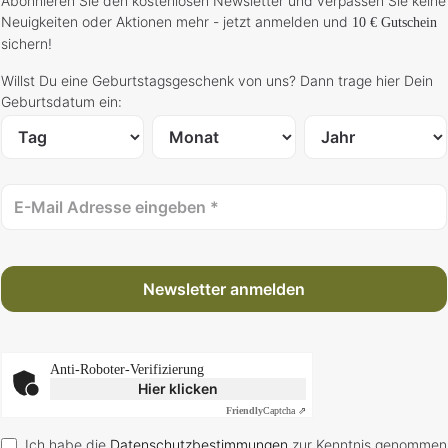
Abonnieren Sie den kostenlosen Newsletter und verpassen Sie keine
g
e
Neuigkeiten oder Aktionen mehr - jetzt anmelden und
10 € Gutschein
sichern!
Willst Du eine Geburtstagsgeschenk von uns? Dann trage hier Dein
Geburtsdatum ein:
Newsletter anmelden
Anti-Roboter-Verifizierung
Hier klicken
Friendly
Captcha ⇗
Ich habe die
Datenschutzbestimmungen
zur Kenntnis genommen