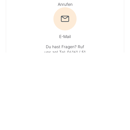
Anrufen
E-Mail
Du hast Fragen? Ruf
uns an!
Tel: 04161 / 51
16 0
· Du erreichst
unsere Experten
Mo + Do 9 - 16 Uhr, Di,
Mi und Fr 9 - 13 Uhr