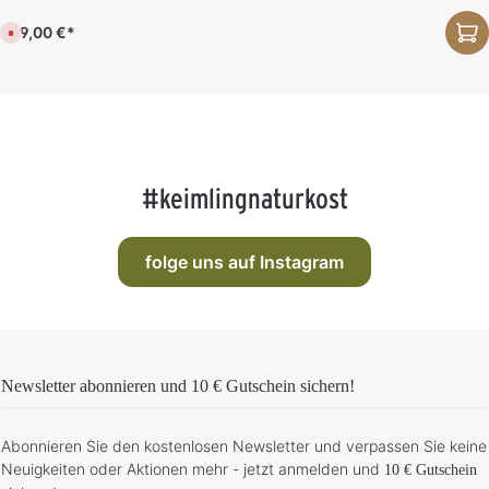
a
e
f
g
r
ü
e
z
249,00 €*
g
D
e
b
e
i
a
r
t
r
z
:
,
e
1
L
i
-
i
t
3
e
n
T
f
i
a
e
c
g
r
h
e
z
t
#keimlingnaturkost
e
v
i
e
t
r
:
f
1
ü
-
g
folge uns auf Instagram
3
b
T
a
a
r
g
e
Newsletter abonnieren und
10 € Gutschein
sichern!
Abonnieren Sie den kostenlosen Newsletter und verpassen Sie keine
Neuigkeiten oder Aktionen mehr - jetzt anmelden und
10 € Gutschein