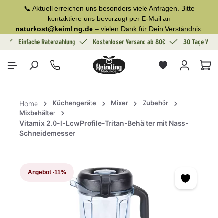
📞 Aktuell erreichen uns besonders viele Anfragen. Bitte
alt springen
kontaktiere uns bevorzugt per E-Mail an
naturkost@keimling.de
– vielen Dank für Dein Verständnis.
g
Einfache Ratenzahlung
Kostenloser Versand ab 80€
30 Tage Wide
War
Küchengeräte
Mixer
Zubehör
Home
Mixbehälter
Vitamix 2.0-l-LowProfile-Tritan-Behälter mit Nass-
Schneidemesser
Bildergalerie überspringen
Angebot
-11%