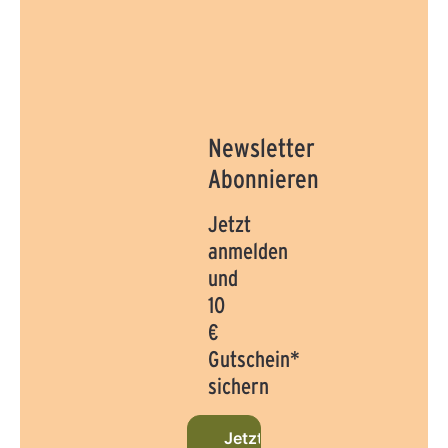
Newsletter
Abonnieren
Jetzt
anmelden
und
10
€
Gutschein*
sichern
Jetzt beim Newsletter anmel