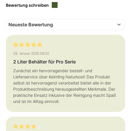
e
Bewertung schreiben
f
e
r
z
e
i
t
:
1
-
3
T
a
Bewertung mit 5 von 5 Sternen
g
28. Januar 2025 08:02
e
2 Liter Behälter für Pro Serie
Zunächst ein hervorragender bestell- und
Lieferservice über Keimling Naturkost! Das Produkt
selbst ist hervorragend verarbeitet bietet alle in der
Produktbeschreibung herausgestellten Merkmale. Der
praktische Einsatz inklusive der Reinigung macht Spaß
und ist im Alltag sinnvoll.