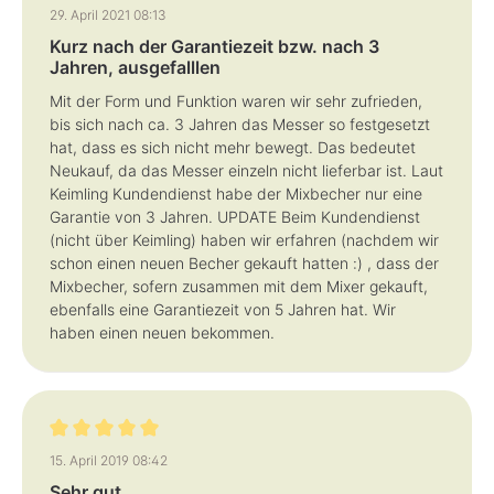
Bewertung mit 4 von 5 Sternen
29. April 2021 08:13
Kurz nach der Garantiezeit bzw. nach 3
Jahren, ausgefalllen
Mit der Form und Funktion waren wir sehr zufrieden,
bis sich nach ca. 3 Jahren das Messer so festgesetzt
hat, dass es sich nicht mehr bewegt. Das bedeutet
Neukauf, da das Messer einzeln nicht lieferbar ist. Laut
Keimling Kundendienst habe der Mixbecher nur eine
Garantie von 3 Jahren. UPDATE Beim Kundendienst
(nicht über Keimling) haben wir erfahren (nachdem wir
schon einen neuen Becher gekauft hatten :) , dass der
Mixbecher, sofern zusammen mit dem Mixer gekauft,
ebenfalls eine Garantiezeit von 5 Jahren hat. Wir
haben einen neuen bekommen.
Bewertung mit 5 von 5 Sternen
15. April 2019 08:42
Sehr gut