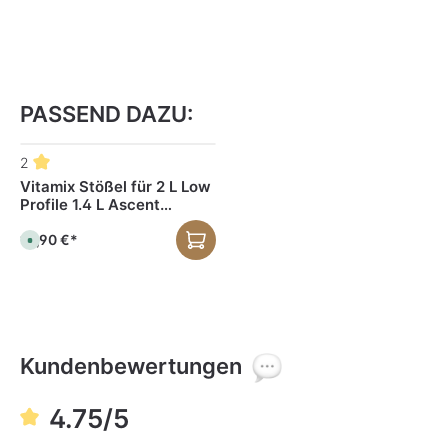
PASSEND DAZU:
Produktgalerie überspringen
2
Vitamix Stößel für 2 L Low
Profile 1.4 L Ascent
Mixbehälter
16,90 €*
S
o
f
o
r
t
v
e
r
f
Kundenbewertungen
ü
g
b
a
r
4.75/5
,
L
i