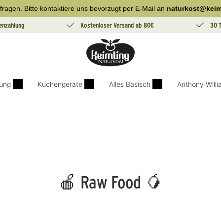
fragen. Bitte kontaktiere uns bevorzugt per E-Mail an
naturkost@keim
enzahlung
Kostenloser Versand ab 80€
30 
ung
Küchengeräte
Alles Basisch
Anthony Will
🍎 Raw Food 🥭