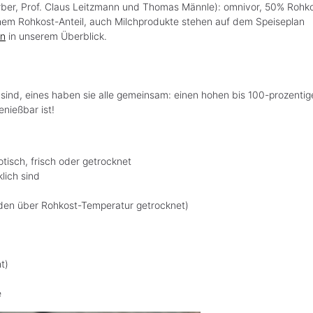
erber, Prof. Claus Leitzmann und Thomas Männle
): omnivor, 50% Rohk
hem Rohkost-Anteil, auch Milchprodukte stehen auf dem Speiseplan
en
in unserem Überblick.
ind, eines haben sie alle gemeinsam: einen hohen bis 100-prozentig
enießbar ist!
tisch, frisch oder getrocknet
lich sind
den über Rohkost-Temperatur getrocknet)
t)
e