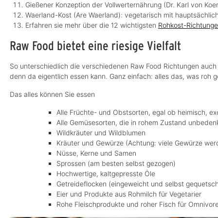
Gießener Konzeption der Vollwerternährung (
Dr. Karl von Ko
Waerland-Kost (Are Waerland): vegetarisch mit hauptsächlic
Erfahren sie mehr über die 12 wichtigsten
Rohkost-Richtung
Raw Food bietet eine riesige Vielfalt
So unterschiedlich die verschiedenen Raw Food Richtungen auch s
denn da eigentlich essen kann. Ganz einfach: alles das, was roh g
Das alles können Sie essen
Alle Früchte- und Obstsorten, egal ob heimisch, exo
Alle Gemüsesorten, die in rohem Zustand unbedenk
Wildkräuter und Wildblumen
Kräuter und Gewürze (Achtung: viele Gewürze wer
Nüsse, Kerne und Samen
Sprossen (am besten selbst gezogen)
Hochwertige, kaltgepresste Öle
Getreideflocken (eingeweicht und selbst gequetsch
Eier und Produkte aus Rohmilch für Vegetarier
Rohe Fleischprodukte und roher Fisch für Omnivor