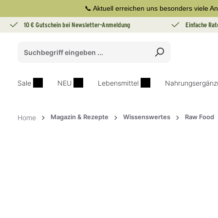
📞 Aktuell erreichen uns besonders viele An
springen
Zur Hauptnavigation springen
10 € Gutschein bei Newsletter-Anmeldung
Einfache Rat
Sale
NEU
Lebensmittel
Nahrungsergänz
Magazin & Rezepte
Wissenswertes
Raw Food
Home