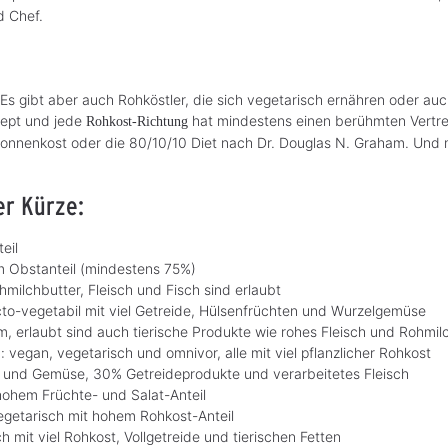
d Chef.
 gibt aber auch Rohköstler, die sich vegetarisch ernähren oder auc
zept und jede
hat mindestens einen berühmten Vertrete
Rohkost-Richtung
nenkost oder die 80/10/10 Diet nach Dr. Douglas N. Graham. Und ma
er Kürze:
eil
 Obstanteil (mindestens 75%)
hmilchbutter, Fleisch und Fisch sind erlaubt
cto-vegetabil mit viel Getreide, Hülsenfrüchten und Wurzelgemüse
rm, erlaubt sind auch tierische Produkte wie rohes Fleisch und Rohmi
 vegan, vegetarisch und omnivor, alle mit viel pflanzlicher Rohkost
st und Gemüse, 30% Getreideprodukte und verarbeitetes Fleisch
hohem Früchte- und Salat-Anteil
vegetarisch mit hohem Rohkost-Anteil
ch mit viel Rohkost, Vollgetreide und tierischen Fetten