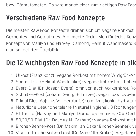
bzw. Dörrautomaten. Da wird manch einer zum richtigen Raw Foo
Verschiedene Raw Food Konzepte
Die meisten Raw Food Konzepte drehen sich um vegane Rohkost. Es
Gekochtes und Gebratenes. Argumente finden sich für jedes Kon
Konzept von Marilyn und Harvey Diamond, Helmut Wandmakers Son
man schnell den Überblick…
Die 12 wichtigsten Raw Food Konzepte in all
Urkost (Franz Konz): vegane Rohkost mit hohem Wildgrün-Ant
Sonnenkost (Helmut Wandmaker): vegane Rohkost mit hohem
Evers-Diät (Dr. Joseph Evers): omnivor, auch Vollkornbrot, Ro
Schnitzer-Kost (Johann Georg Schnitzer): vegan bzw. ovo-la
Primal Diet (Aajonus Vonderplanitz): omnivor, kohlenhydrata
Natürliche Gesundheitslehre (Natural Hygiene): 3 Richtungen:
Fit for life (Harvey und Marilyn Diamond): omnivor, 70% Ob
80/10/10 Diet (Dr. Douglas N. Graham): vegane Rohkost mit 
Bircher-Benner-Kost (Dr. Maximilian Oskar Bircher-Benner): 
Vitalstoffreiche Vollwertkost (Dr. Max Otto Bruker): vegetaris