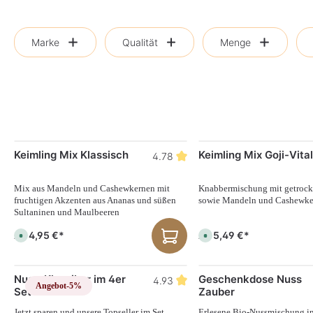
Marke
Qualität
Menge
Keimling Mix Klassisch
Keimling Mix Goji-Vital
4.78
Mix aus Mandeln und Cashewkernen mit
Knabbermischung mit getrock
fruchtigen Akzenten aus Ananas und süßen
sowie Mandeln und Cashewke
Sultaninen und Maulbeeren
4,95 €*
5,49 €*
Ab
Ab
S
S
o
o
f
f
o
o
r
r
Nuss-Klassiker im 4er
Geschenkdose Nuss
t
t
4.93
Angebot
-5%
v
v
Set
Zauber
e
e
r
r
f
f
Jetzt sparen und unsere Topseller im Set
Erlesene Bio-Nussmischung in