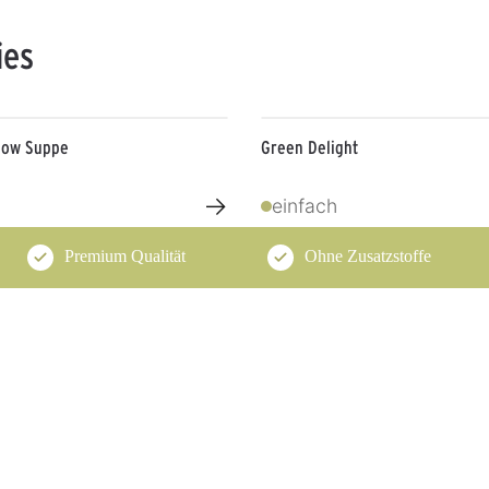
ies
glow Suppe
Green Delight
→
einfach
Premium Qualität
Ohne Zusatzstoffe