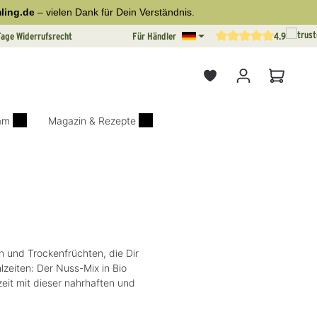
ling.de
– vielen Dank für Dein Verständnis.
Tage Widerrufsrecht
Für Händler
4.9
Durchschnittliche Bewertun
Warenkor
iam
Magazin & Rezepte

n und Trockenfrüchten, die Dir
lzeiten: Der Nuss-Mix in Bio
eit mit dieser nahrhaften und