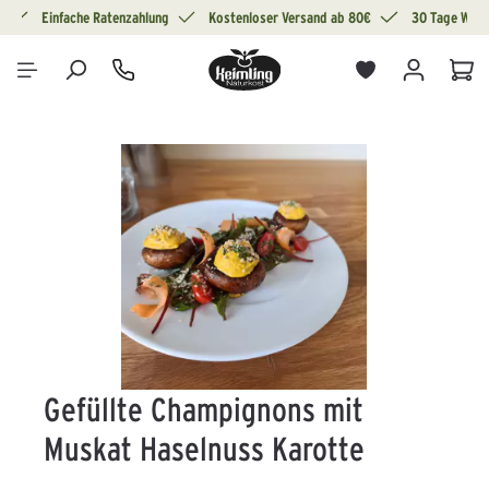
g
Einfache Ratenzahlung
Kostenloser Versand ab 80€
30 Tage Wide
alt springen
War
Bildergalerie überspringen
Gefüllte Champignons mit
Muskat Haselnuss Karotte