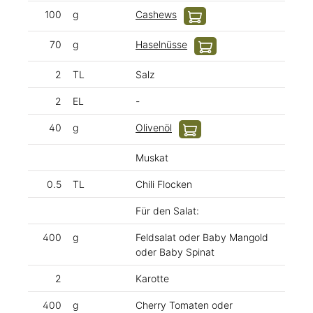
100
g
Cashews
70
g
Haselnüsse
2
TL
Salz
2
EL
-
40
g
Olivenöl
Muskat
0.5
TL
Chili Flocken
Für den Salat:
400
g
Feldsalat oder Baby Mangold
oder Baby Spinat
2
Karotte
400
g
Cherry Tomaten oder