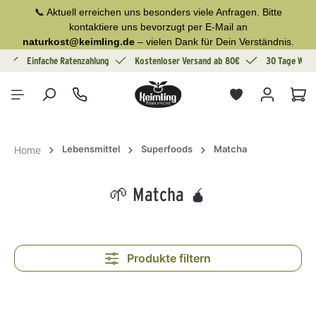
📞 Aktuell erreichen uns besonders viele Anfragen. Bitte
alt springen
kontaktiere uns bevorzugt per E-Mail an
naturkost@keimling.de
– vielen Dank für Dein Verständnis.
g
Einfache Ratenzahlung
Kostenloser Versand ab 80€
30 Tage Wide
War
Lebensmittel
Superfoods
Matcha
Home
🌱 Matcha 🧉
Produkte filtern