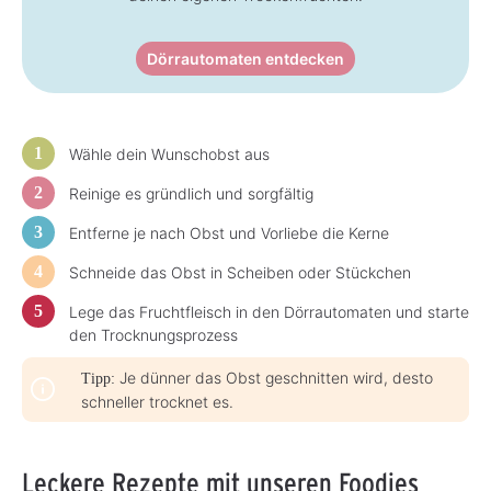
t
:
1
-
Dörrautomaten entdecken
3
T
a
g
e
Wähle dein Wunschobst aus
Reinige es gründlich und sorgfältig
Entferne je nach Obst und Vorliebe die Kerne
Schneide das Obst in Scheiben oder Stückchen
Lege das Fruchtfleisch in den Dörrautomaten und starte
den Trocknungsprozess
Je dünner das Obst geschnitten wird, desto
Tipp:
schneller trocknet es.
Leckere Rezepte mit unseren Foodies