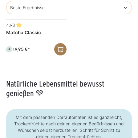
4.93
Matcha Classic
19,95 €*
Ab
S
o
f
o
r
t
v
e
r
Natürliche Lebensmittel bewusst
f
ü
g
genießen 💚
b
a
r
,
L
i
e
Mit dem passenden Dörrautomaten ist es ganz leicht,
f
e
Trockenfrüchte nach deinen eigenen Bedürfnissen und
r
Wünschen selbst herzustellen. Schritt für Schritt zu
z
e
deinen eigenen Trockenfrüchten.
i