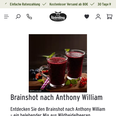
g
Einfache Ratenzahlung
Kostenloser Versand ab 80€
30 Tage Wide
alt springen
War
Bildergalerie überspringen
Brainshot nach Anthony William
Entdecken Sie den Brainshot nach Anthony William
– ein belebender Mix aus Wildheidelbeeren,