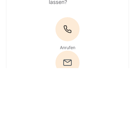
lassen?
Anrufen
E-Mail
Du hast Fragen?
Ruf uns an!
Tel:
04161 / 51 16 0
·
Du erreichst
unsere Experten
Mo + Do 9 - 16
Uhr, Di, Mi und Fr 9
- 13 Uhr