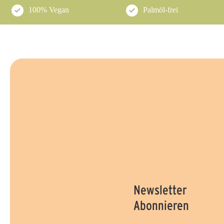
100% Vegan
Palmöl-frei
Newsletter
Abonnieren