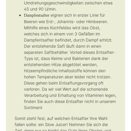
Umdrehungsgeschwindigkeiten zwischen etwa
45 und 90 U/min.
eignen sich in erster Linie für
Dampfentsafter
Beeren wie Erd-, Johannis- oder Himbeeren.
Mithilfe eines Kochfeldes wird das Obst,
welches sich in einem von 3 Gefäßen im
Dampfentsafter befindet, durch Dampf erhitzt.
Der entstehende Saft läuft dann in einen
separaten Saftbehälter. Vorteil dieses Entsafter-
Typs ist, dass Keime und Bakterien dank der
entstehenden Hitze abgetötet werden,
hitzeempfindliche Inhaltsstoffe können den
hohen Temperaturen aber leider nicht trotzen.
Diese gehen beim Entsaftungsvorgang oft
verloren. Da wir viel Wert auf die schonende
Verarbeitung und Erhaltung von Vitaminen legen,
finden Sie auch diese Entsafter nicht in unserem
Sortiment
Somit steht fest, auf welchen Entsafter Ihre Wahl
fallen sollte: ein Slow Juicer! Nehmen Sie sich die
Zeit, denn nur so bleibt das Gute Ihres Obstes und