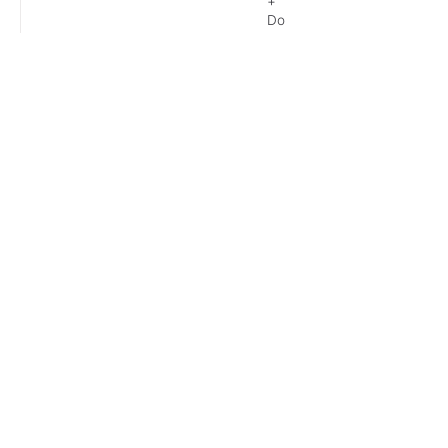
+
Do
9
-
16
Uhr,
Di,
Mi
und
Fr
9
-
13
Uhr