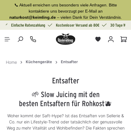
📞 Aktuell erreichen uns besonders viele Anfragen. Bitte
alt springen
kontaktiere uns bevorzugt per E-Mail an
naturkost@keimling.de
– vielen Dank für Dein Verständnis.
g
Einfache Ratenzahlung
Kostenloser Versand ab 80€
30 Tage Wide
War
Küchengeräte
Entsafter
Home
Entsafter
🌱 Slow Juicing mit den
besten Entsaftern für Rohkost🫐
Woher kommt der Saft-Hype? Ist das Entsaften von Sellerie &
Co. nur ein Lifestyle-Trend oder tatsächlich der genussvolle
Weg zu mehr Vitalität und Wohlbefinden? Die Fakten sprechen