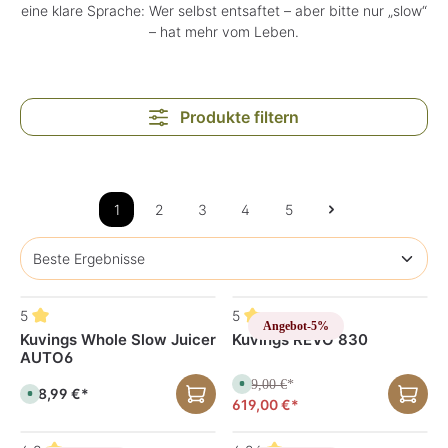
eine klare Sprache: Wer selbst entsaftet – aber bitte nur „slow“
– hat mehr vom Leben.
Produkte filtern
1
2
3
4
5
5
5
Angebot
-5%
Kuvings Whole Slow Juicer
Kuvings REVO 830
AUTO6
649,00 €
S
*
398,99 €*
S
o
619,00 €*
o
f
f
o
o
r
r
t