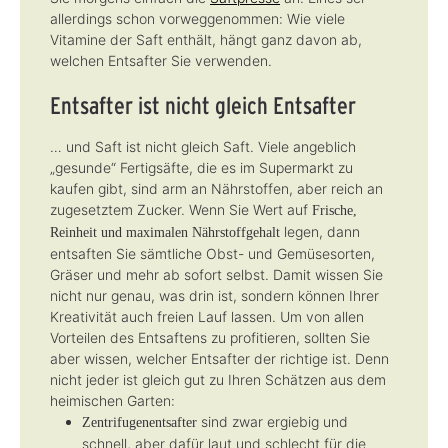
a
g
g
allerdings schon vorweggenommen: Wie viele
e
e
Vitamine der Saft enthält, hängt ganz davon ab,
welchen Entsafter Sie verwenden.
Entsafter ist nicht gleich Entsafter
… und Saft ist nicht gleich Saft. Viele angeblich
„gesunde“ Fertigsäfte, die es im Supermarkt zu
kaufen gibt, sind arm an Nährstoffen, aber reich an
zugesetztem Zucker. Wenn Sie Wert auf
Frische,
legen, dann
Reinheit und maximalen Nährstoffgehalt
entsaften Sie sämtliche Obst- und Gemüsesorten,
Gräser und mehr ab sofort selbst. Damit wissen Sie
nicht nur genau, was drin ist, sondern können Ihrer
Kreativität auch freien Lauf lassen. Um von allen
Vorteilen des Entsaftens zu profitieren, sollten Sie
aber wissen, welcher Entsafter der richtige ist. Denn
nicht jeder ist gleich gut zu Ihren Schätzen aus dem
heimischen Garten:
sind zwar ergiebig und
Zentrifugenentsafter
schnell, aber dafür laut und schlecht für die