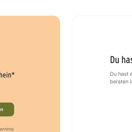
Du ha
hein*
Du hast 
beraten 
en
enntnis