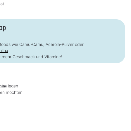
sst
pp
erfoods wie Camu-Camu, Acerola-Pulver oder
ulina
ür mehr Geschmack und Vitamine!
legen
mine
ern möchten