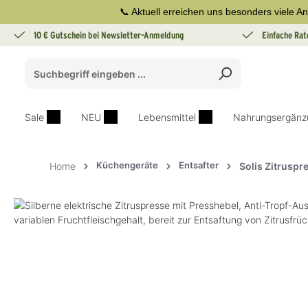
📞 Aktuell erreichen uns besonders viele An
springen
Zur Hauptnavigation springen
10 € Gutschein bei Newsletter-Anmeldung
Einfache Rat
Sale
NEU
Lebensmittel
Nahrungsergänz
Küchengeräte
Entsafter
Home
Solis Zitruspr
Bildergalerie überspringen