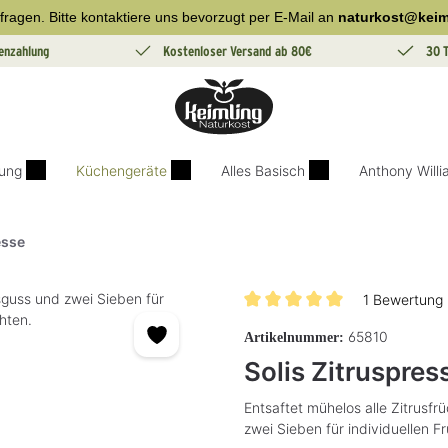
fragen. Bitte kontaktiere uns bevorzugt per E-Mail an
naturkost@keim
enzahlung
Kostenloser Versand ab 80€
30 
ung
Küchengeräte
Alles Basisch
Anthony Will
esse
1 Bewertung
Durchschnittliche Bewertung v
65810
Artikelnummer:
Solis Zitruspres
Entsaftet mühelos alle Zitrusfr
zwei Sieben für individuellen Fr