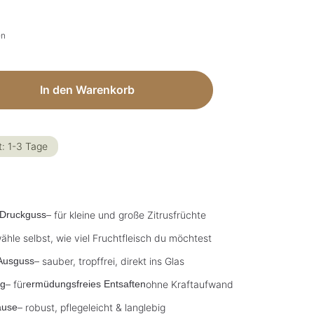
en
ib den gewünschten Wert ein oder benut
In den Warenkorb
t: 1-3 Tage
-Druckguss
– für kleine und große Zitrusfrüchte
ähle selbst, wie viel Fruchtfleisch du möchtest
-Ausguss
– sauber, tropffrei, direkt ins Glas
ng
– für
ermüdungsfreies Entsaften
ohne Kraftaufwand
äuse
– robust, pflegeleicht & langlebig