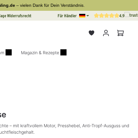
ling.de
– vielen Dank für Dein Verständnis.
Tage Widerrufsrecht
Für Händler
4.9
Durchschnittliche Bewertun
Warenkor
iam
Magazin & Rezepte
on 5 von 5 Sternen
se
üchte – mit kraftvollem Motor, Presshebel, Anti-Tropf-Ausguss und
uchtfleischgehalt.