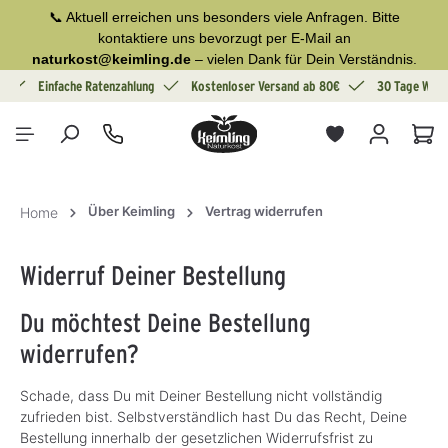
📞 Aktuell erreichen uns besonders viele Anfragen. Bitte
alt springen
kontaktiere uns bevorzugt per E-Mail an
naturkost@keimling.de
– vielen Dank für Dein Verständnis.
g
Einfache Ratenzahlung
Kostenloser Versand ab 80€
30 Tage Wide
War
Über Keimling
Vertrag widerrufen
Home
Widerruf Deiner Bestellung
Du möchtest Deine Bestellung
widerrufen?
Schade, dass Du mit Deiner Bestellung nicht vollständig
zufrieden bist. Selbstverständlich hast Du das Recht, Deine
Bestellung innerhalb der gesetzlichen Widerrufsfrist zu