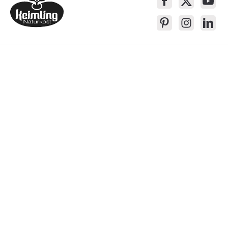
Service-Kontakt
Produkte
Über Keimling
Bequem Einkaufen
* Alle Preise inkl. gesetzl. Mehrwertsteuer zzgl.
Versandkosten
, wenn nicht
anders beschrieben
Das Gesetzliche Widerrufsrecht wird von dem verlängerten freiwilligem