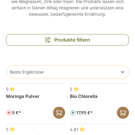
wie Magnesium, Zink oder Eisen. Die Produkte lassen sich
einfach in Deinen Alltag integrieren und unterstützen eine
bewusste, bedarfsgerechte Ernährung.
Produkte filtern
5
5
Moringa Pulver
Bio Chlorella
9,95 €*
17,95 €*
Ab
D
S
e
o
r
f
z
o
e
r
5
4.81
i
t
t
v