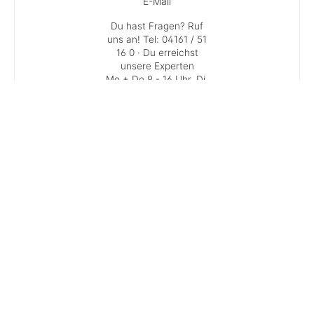
E-Mail
Du hast Fragen? Ruf
uns an!
Tel: 04161 / 51
16 0
· Du erreichst
unsere Experten
Mo + Do 9 - 16 Uhr, Di,
Mi und Fr 9 - 13 Uhr