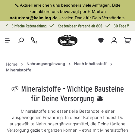
📞 Aktuell erreichen uns besonders viele Anfragen. Bitte
alt springen
kontaktiere uns bevorzugt per E-Mail an
naturkost@keimling.de
– vielen Dank für Dein Verständnis.
g
Einfache Ratenzahlung
Kostenloser Versand ab 80€
30 Tage Wide
War
Nahrungsergänzung
Nach Inhaltsstoff
Home
Mineralstoffe
🌱 Mineralstoffe - Wichtige Bausteine
für Deine Versorgung 🫐
Mineralstoffe sind essenzielle Bestandteile einer
ausgewogenen Ernährung. In dieser Kategorie findest Du
ausgewählte Nahrungsergänzungsmittel, die Deine tägliche
Versorgung gezielt ergänzen können – etwa mit Mineralstoffen