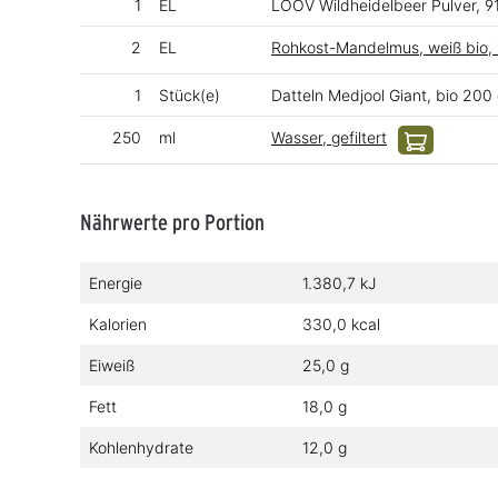
1
EL
LOOV Wildheidelbeer Pulver, 9
2
EL
Rohkost-Mandelmus, weiß bio, 
1
Stück(e)
Datteln Medjool Giant, bio 200
250
ml
Wasser, gefiltert
Nährwerte pro Portion
Energie
1.380,7 kJ
Kalorien
330,0 kcal
Eiweiß
25,0 g
Fett
18,0 g
Kohlenhydrate
12,0 g