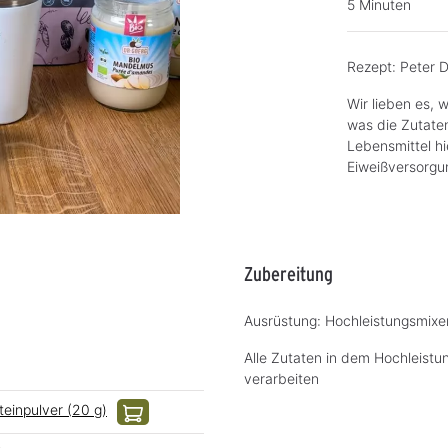
5 Minuten
Rezept: Peter 
Wir lieben es, 
was die Zutate
Lebensmittel h
Eiweißversorgu
Zubereitung
Ausrüstung: Hochleistungsmixe
Alle Zutaten in dem Hochleistu
verarbeiten
teinpulver (20 g)