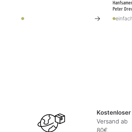
Hanfsamen
Peter Dre
→
einfac
Kostenloser
Versand ab
80€