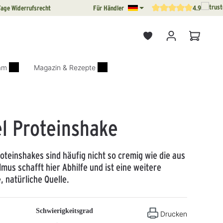
Tage Widerrufsrecht
Für Händler
4.9
Durchschnittliche Bewertun
Warenkor
iam
Magazin & Rezepte
l Proteinshake
roteinshakes sind häufig nicht so cremig wie die aus
mus schafft hier Abhilfe und ist eine weitere
, natürliche Quelle.
Schwierigkeitsgrad
Drucken