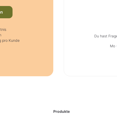
en
tnis
n
Du hast Frag
g pro Kunde
Mo +
Produkte