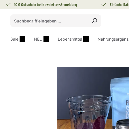
10 € Gutschein bei Newsletter-Anmeldung
Einfache Rat
springen
Zur Hauptnavigation springen
Sale
NEU
Lebensmittel
Nahrungsergänz
Bildergalerie überspringen