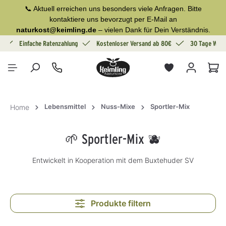
📞 Aktuell erreichen uns besonders viele Anfragen. Bitte
alt springen
kontaktiere uns bevorzugt per E-Mail an
naturkost@keimling.de
– vielen Dank für Dein Verständnis.
g
Einfache Ratenzahlung
Kostenloser Versand ab 80€
30 Tage Wide
War
Lebensmittel
Nuss-Mixe
Sportler-Mix
Home
🌱 Sportler-Mix 🫐
Entwickelt in Kooperation mit dem Buxtehuder SV
Produkte filtern