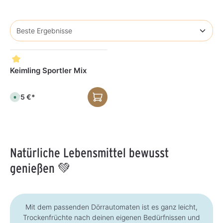
Keimling Sportler Mix
5,95 €*
S
o
f
o
r
t
v
e
r
Natürliche Lebensmittel bewusst
f
ü
g
genießen 💚
b
a
r
,
L
i
e
Mit dem passenden Dörrautomaten ist es ganz leicht,
f
e
Trockenfrüchte nach deinen eigenen Bedürfnissen und
r