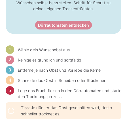
Wünschen selbst herzustellen. Schritt für Schritt zu
z
e
deinen eigenen Trockenfrüchten.
i
t
:
1
-
Dörrautomaten entdecken
3
T
a
g
e
Wähle dein Wunschobst aus
Reinige es gründlich und sorgfältig
Entferne je nach Obst und Vorliebe die Kerne
Schneide das Obst in Scheiben oder Stückchen
Lege das Fruchtfleisch in den Dörrautomaten und starte
den Trocknungsprozess
Je dünner das Obst geschnitten wird, desto
Tipp:
schneller trocknet es.