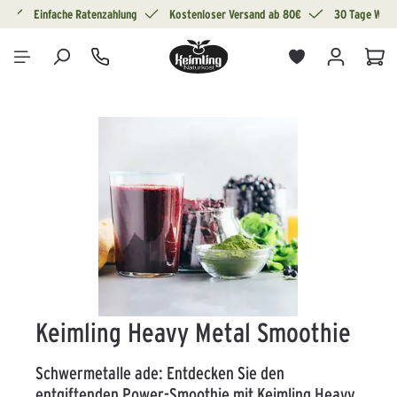
g
Einfache Ratenzahlung
Kostenloser Versand ab 80€
30 Tage Wide
alt springen
War
Bildergalerie überspringen
Keimling Heavy Metal Smoothie
Schwermetalle ade: Entdecken Sie den
entgiftenden Power-Smoothie mit Keimling Heavy