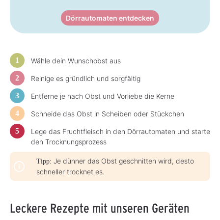
L
L
i
i
e
e
Dörrautomaten entdecken
f
f
e
e
r
r
z
z
e
e
i
i
t
t
Wähle dein Wunschobst aus
:
:
1
1
-
-
Reinige es gründlich und sorgfältig
3
3
T
T
a
a
Entferne je nach Obst und Vorliebe die Kerne
g
g
e
e
Schneide das Obst in Scheiben oder Stückchen
Lege das Fruchtfleisch in den Dörrautomaten und starte
den Trocknungsprozess
Je dünner das Obst geschnitten wird, desto
Tipp:
schneller trocknet es.
Leckere Rezepte mit unseren Geräten