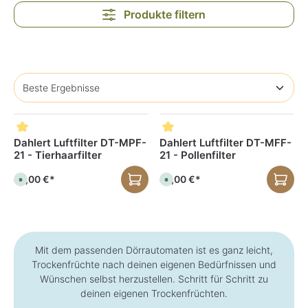
Produkte filtern
Dahlert Luftfilter DT-MPF-
Dahlert Luftfilter DT-MFF-
21 - Tierhaarfilter
21 - Pollenfilter
49,00 €*
49,00 €*
S
S
o
o
f
f
o
o
r
r
t
t
v
v
e
e
r
r
Mit dem passenden Dörrautomaten ist es ganz leicht,
f
f
ü
ü
Trockenfrüchte nach deinen eigenen Bedürfnissen und
g
g
Wünschen selbst herzustellen. Schritt für Schritt zu
b
b
a
a
deinen eigenen Trockenfrüchten.
r
r
,
,