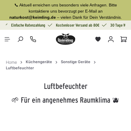
📞 Aktuell erreichen uns besonders viele Anfragen. Bitte
alt springen
kontaktiere uns bevorzugt per E-Mail an
naturkost@keimling.de
– vielen Dank für Dein Verständnis.
g
Einfache Ratenzahlung
Kostenloser Versand ab 80€
30 Tage Wide
War
Küchengeräte
Sonstige Geräte
Home
Luftbefeuchter
Luftbefeuchter
🌱 Für ein angenehmes Raumklima 🫐