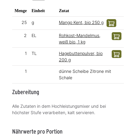
Menge
Einheit
Zutat
25
g
Mango Kent, bio 250 g
2
EL
Rohkost-Mandelmus,
weiß bio, 1 kg
1
TL
Hagebuttenpulver, bio
200 g
1
dünne Scheibe Zitrone mit
Schale
Zubereitung
Alle Zutaten in dem Hochleistungsmixer und bei
höchster Stufe verarbeiten, kalt servieren.
Nährwerte pro Portion