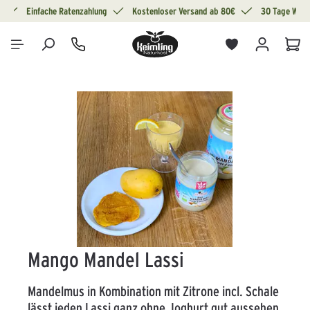
g
Einfache Ratenzahlung
Kostenloser Versand ab 80€
30 Tage Wide
alt springen
War
Bildergalerie überspringen
Mango Mandel Lassi
Mandelmus in Kombination mit Zitrone incl. Schale
lässt jeden Lassi ganz ohne Joghurt gut aussehen