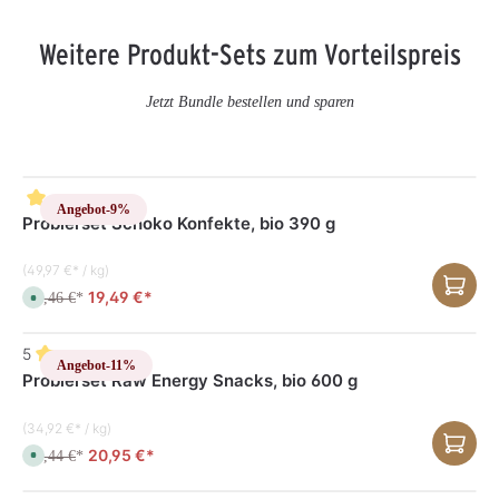
Weitere Produkt-Sets zum Vorteilspreis
Jetzt Bundle bestellen und sparen
Angebot
-9%
Probierset Schoko Konfekte, bio 390 g
(49,97 €* / kg)
19,49 €*
21,46 €
S
*
o
f
o
r
5
t
Angebot
-11%
v
Probierset Raw Energy Snacks, bio 600 g
e
r
f
(34,92 €* / kg)
ü
g
20,95 €*
23,44 €
S
*
b
o
a
f
r
o
,