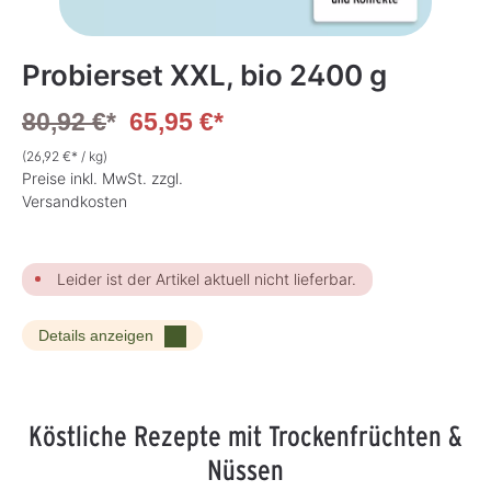
T
a
g
e
Probierset XXL, bio 2400 g
80,92 €
*
65,95 €*
(26,92 €* / kg)
Preise inkl. MwSt. zzgl.
Versandkosten
Leider ist der Artikel aktuell nicht lieferbar.
Details anzeigen
Köstliche Rezepte mit Trockenfrüchten &
Nüssen