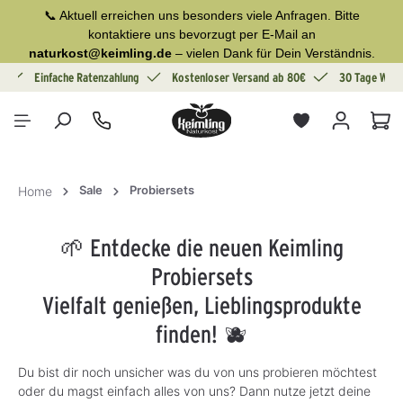
📞 Aktuell erreichen uns besonders viele Anfragen. Bitte
alt springen
kontaktiere uns bevorzugt per E-Mail an
naturkost@keimling.de
– vielen Dank für Dein Verständnis.
g
Einfache Ratenzahlung
Kostenloser Versand ab 80€
30 Tage Wide
War
Sale
Probiersets
Home
🌱 Entdecke die neuen Keimling
Probiersets
Vielfalt genießen, Lieblingsprodukte
finden! 🫐
Du bist dir noch unsicher was du von uns probieren möchtest
oder du magst einfach alles von uns? Dann nutze jetzt deine