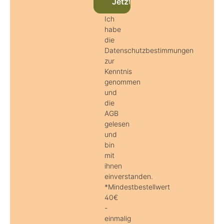
Jetzt beim Newsletter anmel
Ich
habe
die
Datenschutzbestimmungen
zur
Kenntnis
genommen
und
die
AGB
gelesen
und
bin
mit
ihnen
einverstanden.
*Mindestbestellwert
40€
-
einmalig