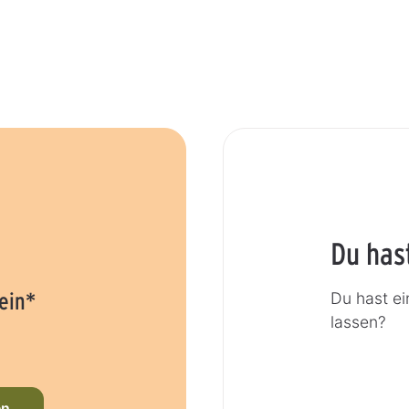
Du has
ein*
Du hast ei
lassen?
en