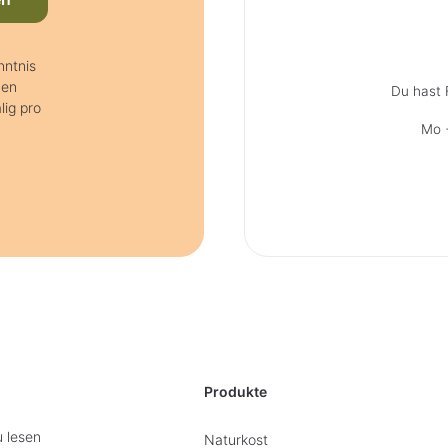
nntnis
nen
Du hast 
lig pro
Mo +
Produkte
u lesen
Naturkost