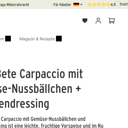
Tage Widerrufsrecht
Für Händler
4.9
Durchschnittliche Bewertun
Warenkor
iam
Magazin & Rezepte
Bete Carpaccio mit
e-Nussbällchen +
endressing
e Carpaccio mit Gemüse-Nussbällchen und
ng ist eine leichte, fruchtige Vorspeise und im Nu