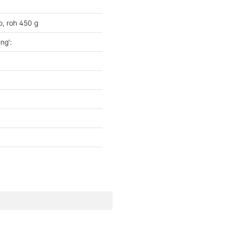
, roh 450 g
ng‘: