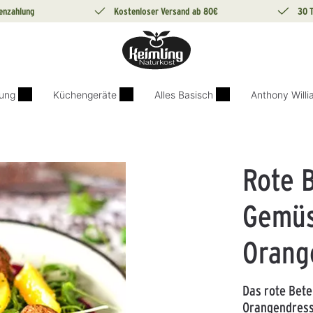
enzahlung
Kostenloser Versand ab 80€
30 
ung
Küchengeräte
Alles Basisch
Anthony Will
Rote 
Gemüs
Orang
Das rote Bet
Orangendressi