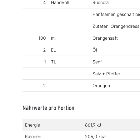
4
Handvoll
Ruccola
Hanfsamen geschält bio
Zutaten ‚Orangendressi
100
ml
Orangensaft
2
EL
Öl
1
TL
Senf
Salz + Pfeffer
2
Orangen
Nährwerte pro Portion
Energie
861,9 kJ
Kalorien
206,0 kcal