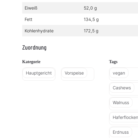
Eiweiß
52,0 g
Fett
134,5 g
Kohlenhydrate
172,5 g
Zuordnung
Kategorie
Tags
Hauptgericht
Vorspeise
vegan
Cashews
Walnuss
Haferflocke
Erdnuss