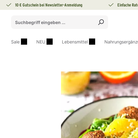
10 € Gutschein bei Newsletter-Anmeldung
Einfache Rat
springen
Zur Hauptnavigation springen
Sale
NEU
Lebensmittel
Nahrungsergänz
Bildergalerie überspringen