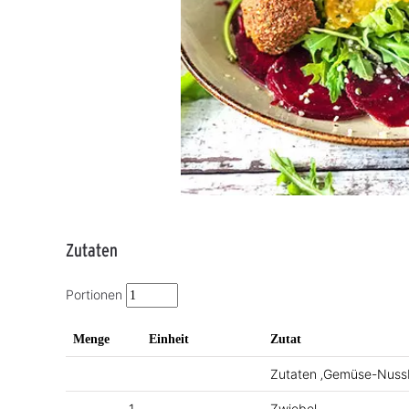
Zutaten
Portionen
Menge
Einheit
Zutat
Zutaten ‚Gemüse-Nussb
1
Zwiebel