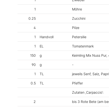
1
Möhre
0.25
Zucchini
4
Pilze
1
Handvoll
Petersilie
1
EL
Tomatenmark
150
g
Keimling Mix Nuss Pur,
90
g
-
1
TL
jeweils Senf, Salz, Papr
0.5
TL
Pfeffer
Zutaten ‚Carpaccio‘:
2
bis 3 Rote Bete (am be