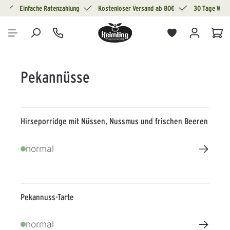
g
Einfache Ratenzahlung
Kostenloser Versand ab 80€
30 Tage Wide
alt springen
War
Pekannüsse
Hirseporridge mit Nüssen, Nussmus und frischen Beeren
→
normal
Pekannuss-Tarte
→
normal