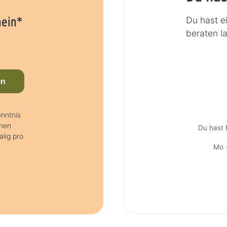
hein*
Du hast e
beraten l
en
nntnis
hnen
Du hast 
lig pro
Mo +