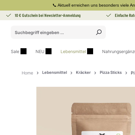
📞 Aktuell erreichen uns besonders viele An
springen
Zur Hauptnavigation springen
10 € Gutschein bei Newsletter-Anmeldung
Einfache Rat
Sale
NEU
Lebensmittel
Nahrungsergänz
Lebensmittel
Kräcker
Pizza Sticks
Home
Pi
Bildergalerie überspringen