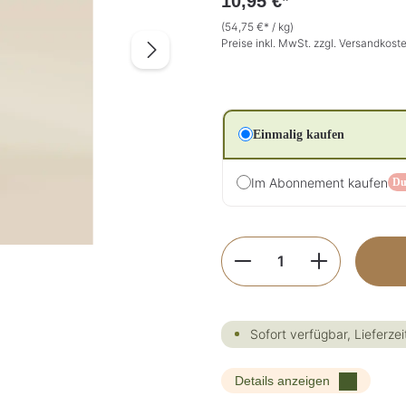
10,95 €*
(54,75 €* / kg)
Preise inkl. MwSt. zzgl. Versandkost
Einmalig kaufen
Im Abonnement kaufen
Du
Produkt Anzahl: G
Sofort verfügbar, Lieferzei
Details anzeigen