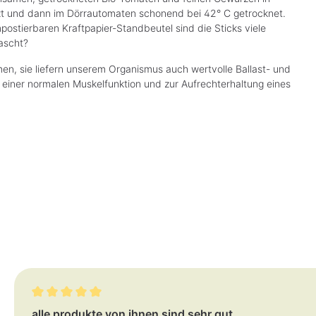
zt und dann im Dörrautomaten schonend bei 42° C getrocknet.
stierbaren Kraftpapier-Standbeutel sind die Sticks viele
ascht?
en, sie liefern unserem Organismus auch wertvolle Ballast- und
 einer normalen Muskelfunktion und zur Aufrechterhaltung eines
Bewertung mit 5 von 5 Sternen
alle produkte von ihnen sind sehr gut