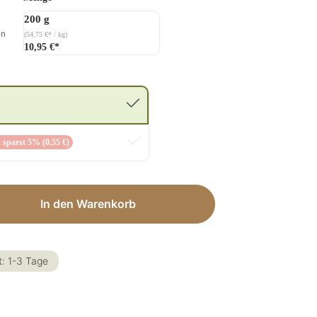
200 g
en
(54,75 €* / kg)
10,95 €*
 sparst 5% (0,55 €)
ib den gewünschten Wert ein oder benut
In den Warenkorb
t: 1-3 Tage