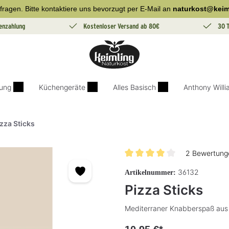
fragen. Bitte kontaktiere uns bevorzugt per E-Mail an
naturkost@keim
enzahlung
Kostenloser Versand ab 80€
30 
ung
Küchengeräte
Alles Basisch
Anthony Will
zza Sticks
2 Bewertung
Durchschnittliche Bewertung v
36132
Artikelnummer:
Pizza Sticks
Mediterraner Knabberspaß aus