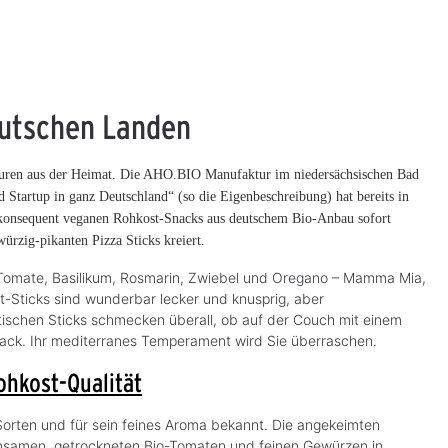
eutschen Landen
turen aus der Heimat. Die AHO.BIO Manufaktur im niedersächsischen Bad
d Startup in ganz Deutschland“ (so die Eigenbeschreibung) hat bereits in
konsequent veganen Rohkost-Snacks aus deutschem Bio-Anbau sofort
rzig-pikanten Pizza Sticks kreiert.
Tomate, Basilikum, Rosmarin, Zwiebel und Oregano – Mamma Mia,
-Sticks sind wunderbar lecker und knusprig, aber
tischen Sticks schmecken überall, ob auf der Couch mit einem
ack. Ihr mediterranes Temperament wird Sie überraschen.
ohkost-Qualität
Sorten und für sein feines Aroma bekannt. Die angekeimten
nsamen, getrockneten Bio-Tomaten und feinen Gewürzen in