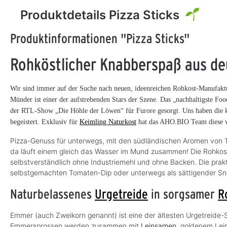
Produktdetails Pizza Sticks
Produktinformationen "Pizza Sticks"
Rohköstlicher Knabberspaß aus d
Wir sind immer auf der Suche nach neuen, ideenreichen Rohkost-Manufak
Münder ist einer der aufstrebenden Stars der Szene. Das „nachhaltigste Foo
der RTL-Show „Die Höhle der Löwen“ für Furore gesorgt. Uns haben die 
begeistert. Exklusiv für
Keimling Naturkost
hat das AHO.BIO Team diese wü
Pizza-Genuss für unterwegs, mit den südländischen Aromen von 
da läuft einem gleich das Wasser im Mund zusammen! Die Rohkost
selbstverständlich ohne Industriemehl und ohne Backen. Die prak
selbstgemachten Tomaten-Dip oder unterwegs als sättigender Sn
Naturbelassenes
Urgetreide
in sorgsamer
R
Emmer (auch Zweikorn genannt) ist eine der ältesten Urgetreide-
Emmersprossen werden zusammen mit
Leinsamen
, goldenem Lei