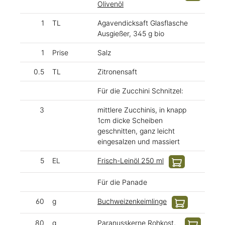
Olivenöl
1
TL
Agavendicksaft Glasflasche
Ausgießer, 345 g bio
1
Prise
Salz
0.5
TL
Zitronensaft
Für die Zucchini Schnitzel:
3
mittlere Zucchinis, in knapp
1cm dicke Scheiben
geschnitten, ganz leicht
eingesalzen und massiert
5
EL
Frisch-Leinöl 250 ml
Für die Panade
60
g
Buchweizenkeimlinge
80
g
Paranusskerne Rohkost,