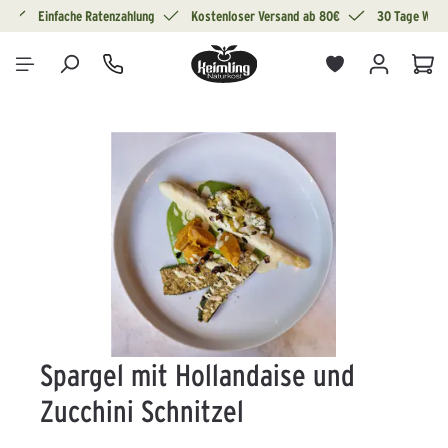
g
Einfache Ratenzahlung
Kostenloser Versand ab 80€
30 Tage Wide
alt springen
War
Bildergalerie überspringen
Spargel mit Hollandaise und
Zucchini Schnitzel