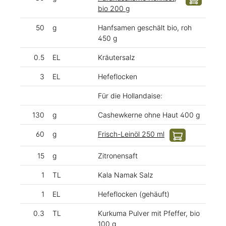
bio 200 g
50
g
Hanfsamen geschält bio, roh
450 g
0.5
EL
Kräutersalz
3
EL
Hefeflocken
Für die Hollandaise:
130
g
Cashewkerne ohne Haut 400 g
60
g
Frisch-Leinöl 250 ml
15
g
Zitronensaft
1
TL
Kala Namak Salz
1
EL
Hefeflocken (gehäuft)
0.3
TL
Kurkuma Pulver mit Pfeffer, bio
100 g