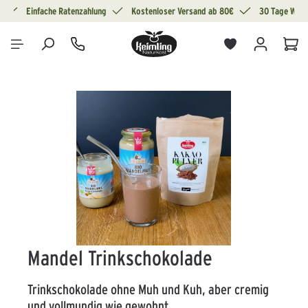
g
Einfache Ratenzahlung
Kostenloser Versand ab 80€
30 Tage Wide
alt springen
War
Bildergalerie überspringen
Mandel Trinkschokolade
Trinkschokolade ohne Muh und Kuh, aber cremig
und vollmundig wie gewohnt.