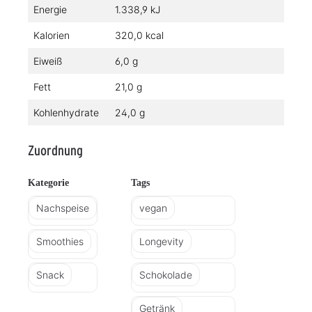
Energie
1.338,9 kJ
Kalorien
320,0 kcal
Eiweiß
6,0 g
Fett
21,0 g
Kohlenhydrate
24,0 g
Zuordnung
Kategorie
Tags
Nachspeise
vegan
Smoothies
Longevity
Snack
Schokolade
Getränk