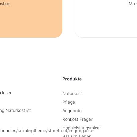
ösbar.
Mo +
Produkte
u lesen
Naturkost
e
Pflege
g Naturkost ist
Angebote
Rohkost Fragen
Hochleistungsmixer
Basisch Leben