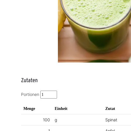
Zutaten
Portionen
Menge
Einheit
Zutat
100
g
Spinat
1
Apfel