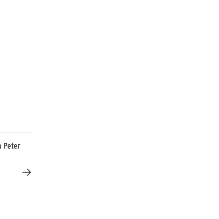
n Peter
→