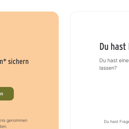
Du hast
n* sichern
Du hast ein
lassen?
en
ntnis genommen
Du hast Frag
den.