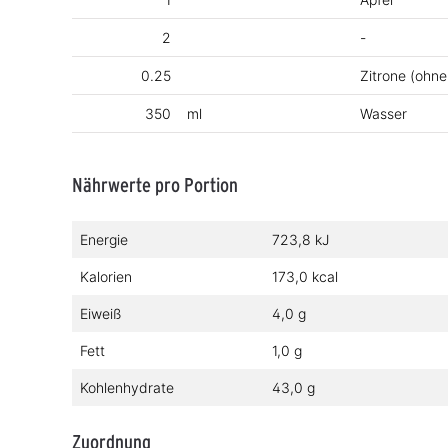
2
-
0.25
Zitrone (ohne
350
ml
Wasser
Nährwerte pro Portion
Energie
723,8 kJ
Kalorien
173,0 kcal
Eiweiß
4,0 g
Fett
1,0 g
Kohlenhydrate
43,0 g
Zuordnung