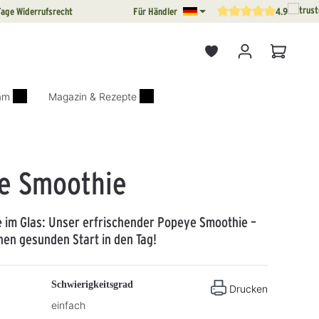
Tage Widerrufsrecht
Für Händler
4.9
Durchschnittliche Bewertun
Warenkor
iam
Magazin & Rezepte
e Smoothie
 im Glas: Unser erfrischender Popeye Smoothie –
inen gesunden Start in den Tag!
Schwierigkeitsgrad
Drucken
einfach