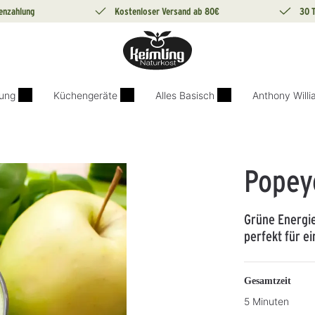
enzahlung
Kostenloser Versand ab 80€
30 
ung
Küchengeräte
Alles Basisch
Anthony Will
Popey
Grüne Energie
perfekt für e
Gesamtzeit
5 Minuten