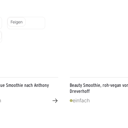
Feigen
cue Smoothie nach Anthony
Beauty Smoothie, roh-vegan vo
Dreverhoff
→
h
einfach