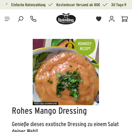
g
Einfache Ratenzahlung
Kostenloser Versand ab 80€
30 Tage Wide
alt springen
War
Bildergalerie überspringen
Rohes Mango Dressing
Genieße dieses exotische Dressing zu einem Salat
deiner Wahl!