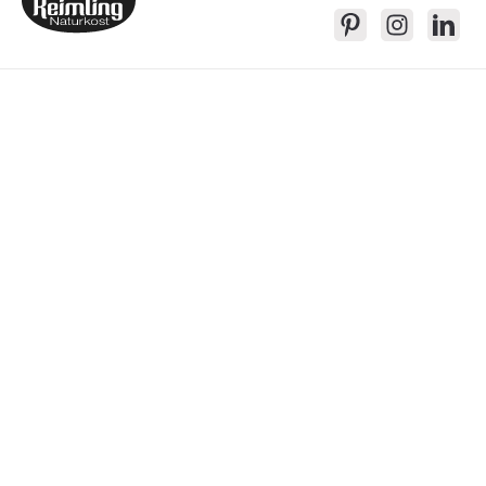
Service-Kontakt
Produkte
Über Keimling
Bequem Einkaufen
* Alle Preise inkl. gesetzl. Mehrwertsteuer zzgl.
Versandkosten
, wenn nicht
anders beschrieben
Das Gesetzliche Widerrufsrecht wird von dem verlängerten freiwilligem
Widerrufsrecht in keiner Weise eingeschränkt.