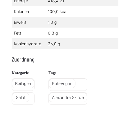
Energie
418,4 kJ
Kalorien
100,0 kcal
Eiweiß
1,0 g
Fett
0,3 g
Kohlenhydrate
26,0 g
Zuordnung
Kategorie
Tags
Beilagen
Roh-Vegan
Salat
Alexandra Skirde