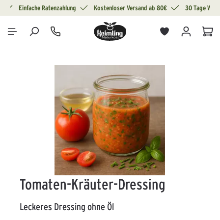
g
Einfache Ratenzahlung
Kostenloser Versand ab 80€
30 Tage Wide
alt springen
War
Bildergalerie überspringen
Tomaten-Kräuter-Dressing
Leckeres Dressing ohne Öl