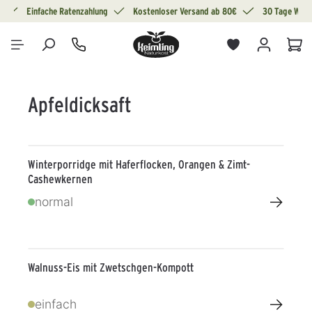
g
Einfache Ratenzahlung
Kostenloser Versand ab 80€
30 Tage Wide
alt springen
War
Apfeldicksaft
Winterporridge mit Haferflocken, Orangen & Zimt-
Cashewkernen
→
normal
Walnuss-Eis mit Zwetschgen-Kompott
→
einfach