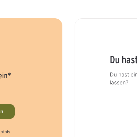
Du has
ein*
Du hast ei
lassen?
en
ntnis