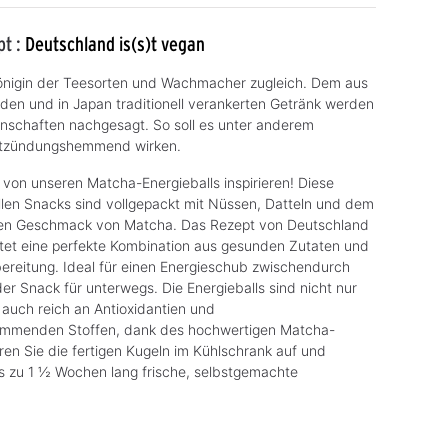
pt :
Deutschland is(s)t vegan
önigin der Teesorten und Wachmacher zugleich. Dem aus
en und in Japan traditionell verankerten Getränk werden
nschaften nachgesagt. So soll es unter anderem
entzündungshemmend wirken.
 von unseren Matcha-Energieballs inspirieren! Diese
ollen Snacks sind vollgepackt mit Nüssen, Datteln und dem
hen Geschmack von Matcha. Das Rezept von Deutschland
ietet eine perfekte Kombination aus gesunden Zutaten und
bereitung. Ideal für einen Energieschub zwischendurch
er Snack für unterwegs. Die Energieballs sind nicht nur
 auch reich an Antioxidantien und
mmenden Stoffen, dank des hochwertigen Matcha-
en Sie die fertigen Kugeln im Kühlschrank auf und
is zu 1 ½ Wochen lang frische, selbstgemachte