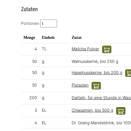
Zutaten
Portionen
Menge
Einheit
Zutat
4
TL
Matcha Pulver
50
g
Walnusskerne, bio 250 g
50
g
Haselnusskerne, bio 200 g
50
g
Pistazien
200
g
Datteln, für eine Stunde in Wa
3
EL
Chiasamen, bio 500 g
4
EL
Dr. Goerg Mandeldrink, bio 100