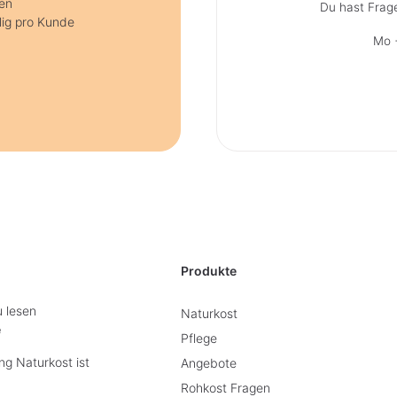
nen
Du hast Frag
lig pro Kunde
Mo +
Produkte
u lesen
Naturkost
e
Pflege
g Naturkost ist
Angebote
Rohkost Fragen