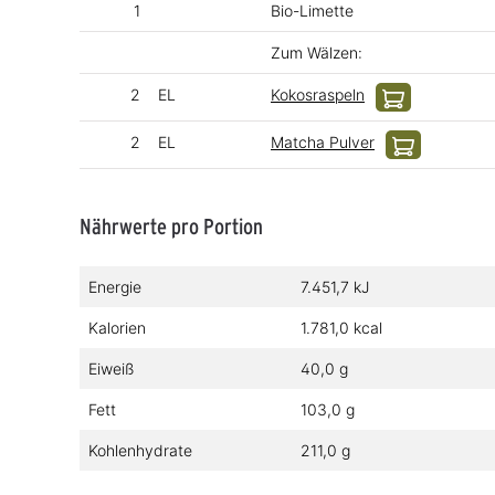
1
Bio-Limette
Zum Wälzen:
2
EL
Kokosraspeln
2
EL
Matcha Pulver
Nährwerte pro Portion
Energie
7.451,7 kJ
Kalorien
1.781,0 kcal
Eiweiß
40,0 g
Fett
103,0 g
Kohlenhydrate
211,0 g