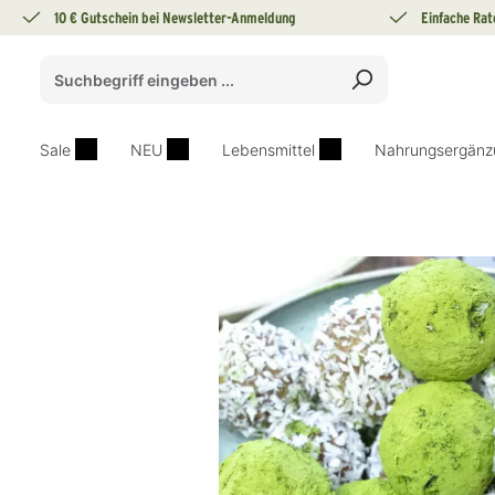
10 € Gutschein bei Newsletter-Anmeldung
Einfache Rat
springen
Zur Hauptnavigation springen
Sale
NEU
Lebensmittel
Nahrungsergänz
Bildergalerie überspringen