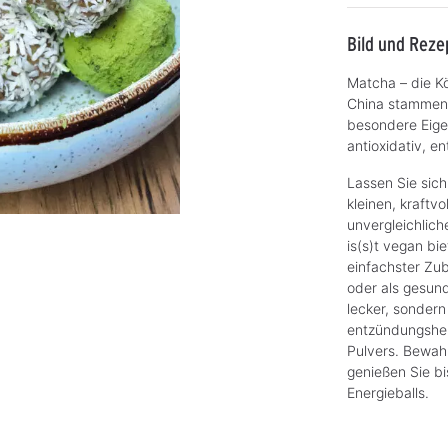
Bild und Reze
Matcha – die K
China stammend
besondere Eige
antioxidativ, 
Lassen Sie sich
kleinen, kraftv
unvergleichlic
is(s)t vegan b
einfachster Zu
oder als gesund
lecker, sondern
entzündungshe
Pulvers. Bewahr
genießen Sie b
Energieballs.