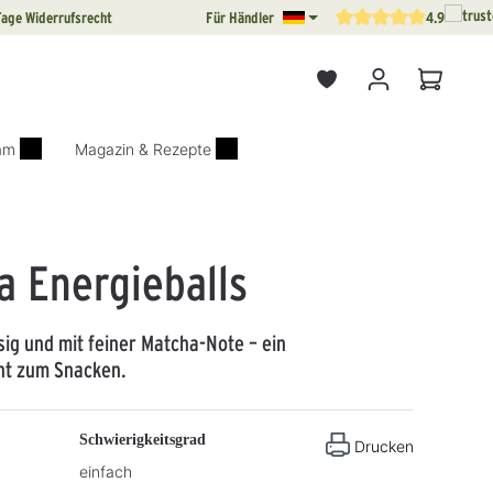
Tage Widerrufsrecht
Für Händler
4.9
Durchschnittliche Bewertun
Warenkor
iam
Magazin & Rezepte
a Energieballs
sig und mit feiner Matcha-Note – ein
t zum Snacken.
Schwierigkeitsgrad
Drucken
einfach