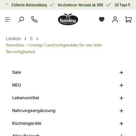
g
Einfache Ratenzahlung
Kostenloser Versand ab 80€
30 Tage Wide
alt springen
War
Lexikon
S
Smoothies – Cremige Ganzfruchtgetränke für eine hohe
Bioverfügbarkeit
Sale
NEU
Lebensmittel
Nahrungsergänzung
Küchengeräte
Alles Basisch