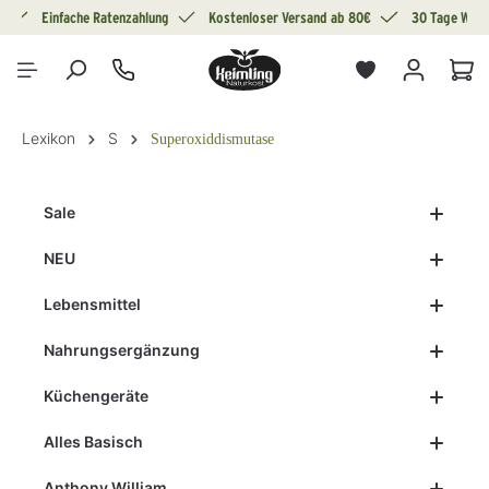
g
Einfache Ratenzahlung
Kostenloser Versand ab 80€
30 Tage Wide
alt springen
War
Lexikon
S
Superoxiddismutase
Sale
NEU
Lebensmittel
Nahrungsergänzung
Küchengeräte
Alles Basisch
Anthony William