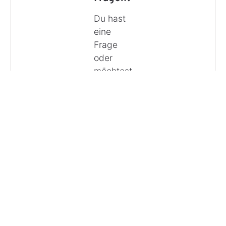
Du hast
eine
Frage
oder
möchtest
Dich
beraten
lassen?
Anrufen