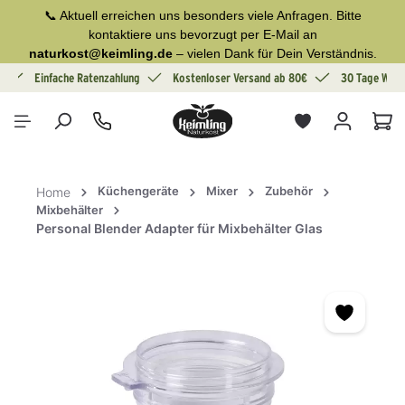
📞 Aktuell erreichen uns besonders viele Anfragen. Bitte
alt springen
kontaktiere uns bevorzugt per E-Mail an
naturkost@keimling.de
– vielen Dank für Dein Verständnis.
g
Einfache Ratenzahlung
Kostenloser Versand ab 80€
30 Tage Wide
War
Küchengeräte
Mixer
Zubehör
Home
Mixbehälter
Personal Blender Adapter für Mixbehälter Glas
Bildergalerie überspringen