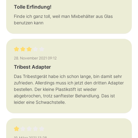
Tolle Erfindung!
Finde ich ganz toll, weil man Mixbehälter aus Glas
benutzen kann
Bewertung mit 3 von 5 Sternen
28. November 2021 09:12
Tribest Adapter
Das Tribestgerät habe ich schon lange, bin damit sehr
zufrieden. Allerdings muss ich jetzt den dritten Adapter
bestellen. Der kleine Plastikstift ist wieder
abgebrochen, trotz sanftester Behandlung. Das ist
leider eine Schwachstelle.
Bewertung mit 1 von 5 Sternen
19. März 2021 13:28