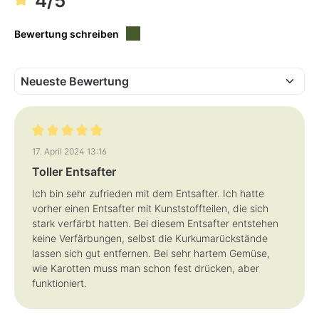
4/5
f
,
e
e
ü
L
g
i
b
e
Bewertung schreiben
a
f
r
e
r
z
e
i
t
:
1
-
3
T
a
Bewertung mit 5 von 5 Sternen
g
17. April 2024 13:16
e
Toller Entsafter
Ich bin sehr zufrieden mit dem Entsafter. Ich hatte
vorher einen Entsafter mit Kunststoffteilen, die sich
stark verfärbt hatten. Bei diesem Entsafter entstehen
keine Verfärbungen, selbst die Kurkumarückstände
lassen sich gut entfernen. Bei sehr hartem Gemüse,
wie Karotten muss man schon fest drücken, aber
funktioniert.