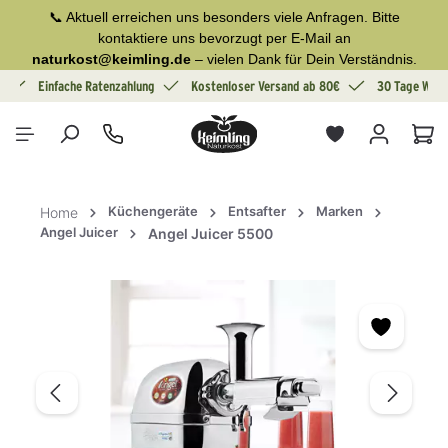
📞 Aktuell erreichen uns besonders viele Anfragen. Bitte
alt springen
kontaktiere uns bevorzugt per E-Mail an
naturkost@keimling.de
– vielen Dank für Dein Verständnis.
g
Einfache Ratenzahlung
Kostenloser Versand ab 80€
30 Tage Wide
War
Küchengeräte
Entsafter
Marken
Home
Angel Juicer
Angel Juicer 5500
Bildergalerie überspringen