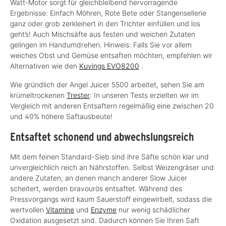
Watt-Motor sorgt für gleichbleibend hervorragende
Ergebnisse: Einfach Möhren, Rote Bete oder Stangensellerie
ganz oder grob zerkleinert in den Trichter einfüllen und los
geht’s! Auch Mischsäfte aus festen und weichen Zutaten
gelingen im Handumdrehen. Hinweis: Falls Sie vor allem
weiches Obst und Gemüse entsaften möchten, empfehlen wir
Alternativen wie den
Kuvings EVO8200
.
Wie gründlich der Angel Juicer 5500 arbeitet, sehen Sie am
krümeltrockenen
Trester
: In unseren Tests erzielten wir im
Vergleich mit anderen Entsaftern regelmäßig eine zwischen 20
und 40% höhere Saftausbeute!
Entsaftet schonend und abwechslungsreich
Mit dem feinen Standard-Sieb sind ihre Säfte schön klar und
unvergleichlich reich an Nährstoffen. Selbst Weizengräser und
andere Zutaten, an denen manch anderer Slow Juicer
scheitert, werden bravourös entsaftet. Während des
Pressvorgangs wird kaum Sauerstoff eingewirbelt, sodass die
wertvollen
Vitamine
und
Enzyme
nur wenig schädlicher
Oxidation ausgesetzt sind. Dadurch können Sie Ihren Saft