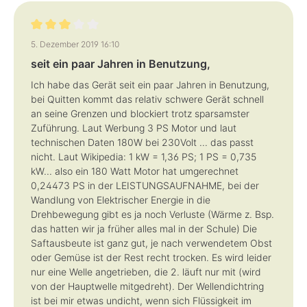
Bewertung mit 3 von 5 Sternen
5. Dezember 2019 16:10
seit ein paar Jahren in Benutzung,
Ich habe das Gerät seit ein paar Jahren in Benutzung,
bei Quitten kommt das relativ schwere Gerät schnell
an seine Grenzen und blockiert trotz sparsamster
Zuführung. Laut Werbung 3 PS Motor und laut
technischen Daten 180W bei 230Volt ... das passt
nicht. Laut Wikipedia: 1 kW = 1,36 PS; 1 PS = 0,735
kW... also ein 180 Watt Motor hat umgerechnet
0,24473 PS in der LEISTUNGSAUFNAHME, bei der
Wandlung von Elektrischer Energie in die
Drehbewegung gibt es ja noch Verluste (Wärme z. Bsp.
das hatten wir ja früher alles mal in der Schule) Die
Saftausbeute ist ganz gut, je nach verwendetem Obst
oder Gemüse ist der Rest recht trocken. Es wird leider
nur eine Welle angetrieben, die 2. läuft nur mit (wird
von der Hauptwelle mitgedreht). Der Wellendichtring
ist bei mir etwas undicht, wenn sich Flüssigkeit im