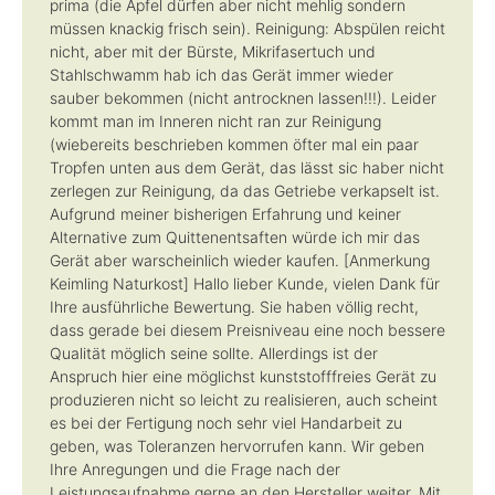
prima (die Äpfel dürfen aber nicht mehlig sondern
müssen knackig frisch sein). Reinigung: Abspülen reicht
nicht, aber mit der Bürste, Mikrifasertuch und
Stahlschwamm hab ich das Gerät immer wieder
sauber bekommen (nicht antrocknen lassen!!!). Leider
kommt man im Inneren nicht ran zur Reinigung
(wiebereits beschrieben kommen öfter mal ein paar
Tropfen unten aus dem Gerät, das lässt sic haber nicht
zerlegen zur Reinigung, da das Getriebe verkapselt ist.
Aufgrund meiner bisherigen Erfahrung und keiner
Alternative zum Quittenentsaften würde ich mir das
Gerät aber warscheinlich wieder kaufen. [Anmerkung
Keimling Naturkost] Hallo lieber Kunde, vielen Dank für
Ihre ausführliche Bewertung. Sie haben völlig recht,
dass gerade bei diesem Preisniveau eine noch bessere
Qualität möglich seine sollte. Allerdings ist der
Anspruch hier eine möglichst kunststofffreies Gerät zu
produzieren nicht so leicht zu realisieren, auch scheint
es bei der Fertigung noch sehr viel Handarbeit zu
geben, was Toleranzen hervorrufen kann. Wir geben
Ihre Anregungen und die Frage nach der
Leistungsaufnahme gerne an den Hersteller weiter. Mit