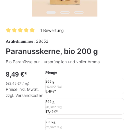
1 Bewertung
Durchschnittliche Bewertung von 5 von 5 Sternen
28652
Artikelnummer:
Paranusskerne, bio 200 g
Bio Paranüsse pur - ursprünglich und voller Aroma
auswählen
Menge
8,49 €*
200 g
(42,45 €* / kg)
(42,45 €* / kg)
Preise inkl. MwSt.
8,49 €*
zzgl. Versandkosten
500 g
(34,98 €* / kg)
17,49 €*
2.5 kg
(29,98 €* / kg)