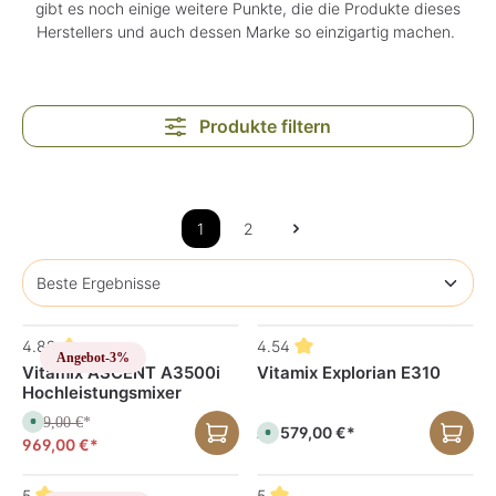
gibt es noch einige weitere Punkte, die die Produkte dieses
Herstellers und auch dessen Marke so einzigartig machen.
Produkte filtern
1
2
4.89
4.54
Angebot
-3%
Vitamix ASCENT A3500i
Vitamix Explorian E310
Hochleistungsmixer
999,00 €
S
*
579,00 €*
Ab
S
o
969,00 €*
o
f
f
o
o
r
r
t
5
5