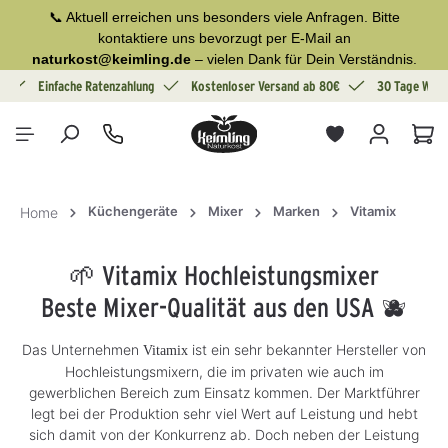
📞 Aktuell erreichen uns besonders viele Anfragen. Bitte
alt springen
kontaktiere uns bevorzugt per E-Mail an
naturkost@keimling.de
– vielen Dank für Dein Verständnis.
g
Einfache Ratenzahlung
Kostenloser Versand ab 80€
30 Tage Wide
War
Küchengeräte
Mixer
Marken
Vitamix
Home
🌱 Vitamix Hochleistungsmixer
Beste Mixer-Qualität aus den USA 🫐
Das Unternehmen
ist ein sehr bekannter Hersteller von
Vitamix
Hochleistungsmixern, die im privaten wie auch im
gewerblichen Bereich zum Einsatz kommen. Der Marktführer
legt bei der Produktion sehr viel Wert auf Leistung und hebt
sich damit von der Konkurrenz ab. Doch neben der Leistung