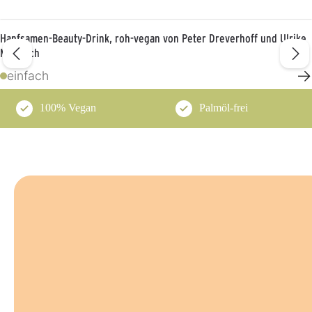
Hanfsamen-Beauty-Drink, roh-vegan von Peter Dreverhoff und Ulrike
Martwich
→
einfach
100% Vegan
Palmöl-frei