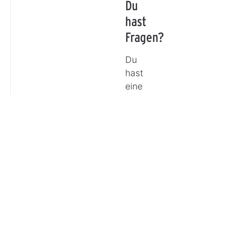
Du
hast
Fragen?
Du
hast
eine
Frage
oder
möchtest
Dich
beraten
lassen?