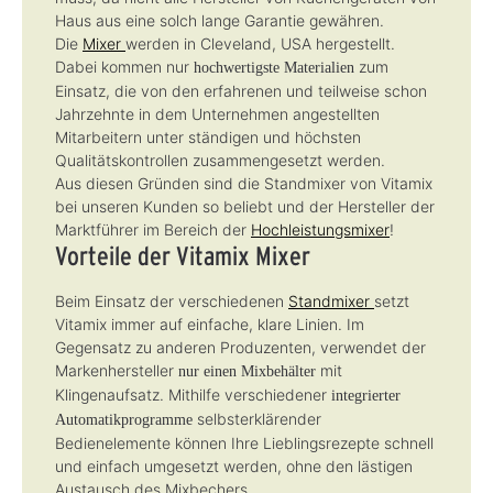
e
e
Haus aus eine solch lange Garantie gewähren.
Die
Mixer
werden in Cleveland, USA hergestellt.
Dabei kommen nur
zum
hochwertigste Materialien
Einsatz, die von den erfahrenen und teilweise schon
Jahrzehnte in dem Unternehmen angestellten
Mitarbeitern unter ständigen und höchsten
Qualitätskontrollen zusammengesetzt werden.
Aus diesen Gründen sind die Standmixer von Vitamix
bei unseren Kunden so beliebt und der Hersteller der
Marktführer im Bereich der
Hochleistungsmixer
!
Vorteile der Vitamix Mixer
Beim Einsatz der verschiedenen
Standmixer
setzt
Vitamix immer auf einfache, klare Linien. Im
Gegensatz zu anderen Produzenten, verwendet der
Markenhersteller
mit
nur einen Mixbehälter
Klingenaufsatz. Mithilfe verschiedener
integrierter
selbsterklärender
Automatikprogramme
Bedienelemente können Ihre Lieblingsrezepte schnell
und einfach umgesetzt werden, ohne den lästigen
Austausch des Mixbechers.