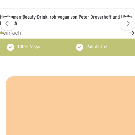
Hanfsamen-Beauty-Drink, roh-vegan von Peter Dreverhoff und Ulrike
Martwich
→
einfach
100% Vegan
Palmöl-frei