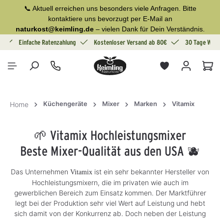
📞 Aktuell erreichen uns besonders viele Anfragen. Bitte
alt springen
kontaktiere uns bevorzugt per E-Mail an
naturkost@keimling.de
– vielen Dank für Dein Verständnis.
g
Einfache Ratenzahlung
Kostenloser Versand ab 80€
30 Tage Wide
War
Küchengeräte
Mixer
Marken
Vitamix
Home
🌱 Vitamix Hochleistungsmixer
Beste Mixer-Qualität aus den USA 🫐
Das Unternehmen
ist ein sehr bekannter Hersteller von
Vitamix
Hochleistungsmixern, die im privaten wie auch im
gewerblichen Bereich zum Einsatz kommen. Der Marktführer
legt bei der Produktion sehr viel Wert auf Leistung und hebt
sich damit von der Konkurrenz ab. Doch neben der Leistung