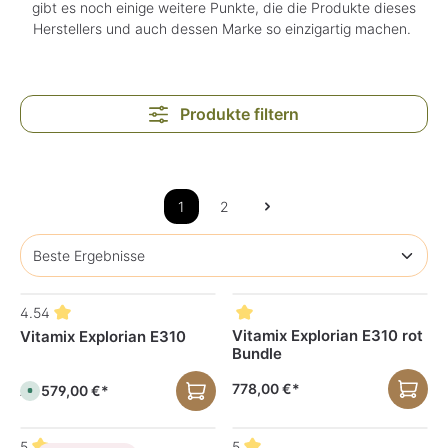
gibt es noch einige weitere Punkte, die die Produkte dieses
Herstellers und auch dessen Marke so einzigartig machen.
Produkte filtern
1
2
4.54
Vitamix Explorian E310 rot
Vitamix Explorian E310
Bundle
778,00 €*
579,00 €*
Ab
S
o
f
o
r
5
5