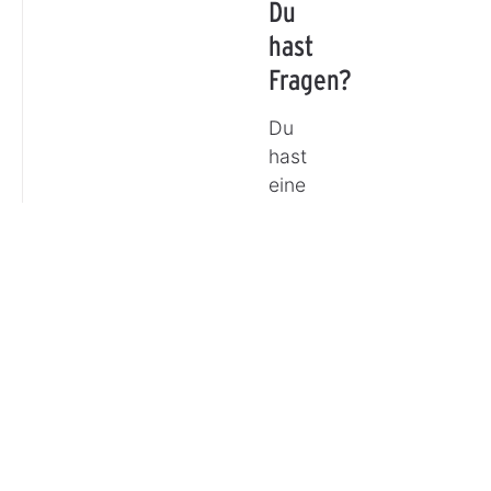
Du
hast
Fragen?
Du
hast
eine
Frage
oder
möchtest
Dich
beraten
lassen?