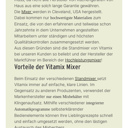
e
e
Haus aus eine solch lange Garantie gewähren.
Die
Mixer
werden in Cleveland, USA hergestellt.
Dabei kommen nur
zum
hochwertigste Materialien
Einsatz, die von den erfahrenen und teilweise schon
Jahrzehnte in dem Unternehmen angestellten
Mitarbeitern unter ständigen und höchsten
Qualitätskontrollen zusammengesetzt werden.
Aus diesen Gründen sind die Standmixer von Vitamix
bei unseren Kunden so beliebt und der Hersteller der
Marktführer im Bereich der
Hochleistungsmixer
!
Vorteile der Vitamix Mixer
Beim Einsatz der verschiedenen
Standmixer
setzt
Vitamix immer auf einfache, klare Linien. Im
Gegensatz zu anderen Produzenten, verwendet der
Markenhersteller
mit
nur einen Mixbehälter
Klingenaufsatz. Mithilfe verschiedener
integrierter
selbsterklärender
Automatikprogramme
Bedienelemente können Ihre Lieblingsrezepte schnell
und einfach umgesetzt werden, ohne den lästigen
Austausch des Mixbechers.