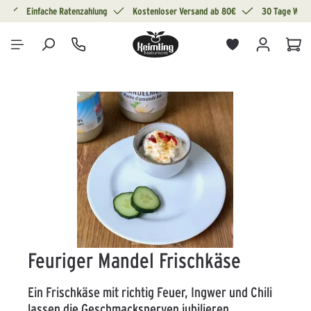
g
Einfache Ratenzahlung
Kostenloser Versand ab 80€
30 Tage Wide
alt springen
War
Bildergalerie überspringen
Feuriger Mandel Frischkäse
Ein Frischkäse mit richtig Feuer, Ingwer und Chili
lassen die Geschmacksnerven jubilieren.