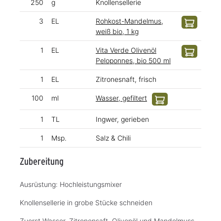
250
g
Knollensellerie
3
EL
Rohkost-Mandelmus,
weiß bio, 1 kg
1
EL
Vita Verde Olivenöl
Peloponnes, bio 500 ml
1
EL
Zitronesnaft, frisch
100
ml
Wasser, gefiltert
1
TL
Ingwer, gerieben
1
Msp.
Salz & Chili
Zubereitung
Ausrüstung: Hochleistungsmixer
Knollensellerie in grobe Stücke schneiden
Zuerst Wasser, Zitronensaft, Olivenöl und Mandelmuss