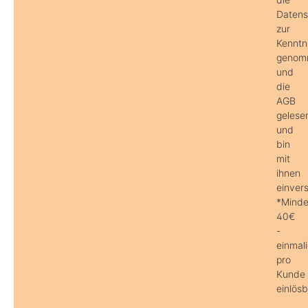
Daten
zur
Kenntn
genom
und
die
AGB
gelese
und
bin
mit
ihnen
einver
*Minde
40€
-
einmal
pro
Kunde
einlösb