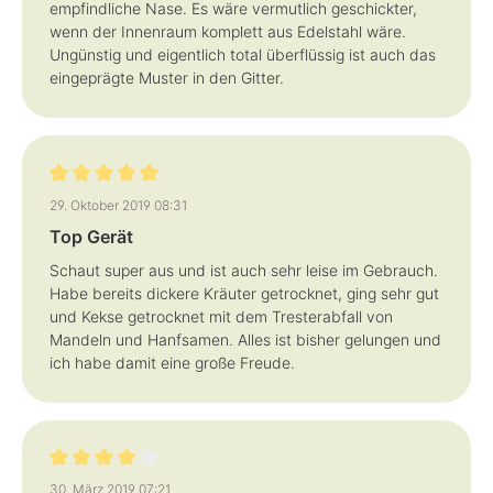
empfindliche Nase. Es wäre vermutlich geschickter,
wenn der Innenraum komplett aus Edelstahl wäre.
Ungünstig und eigentlich total überflüssig ist auch das
eingeprägte Muster in den Gitter.
Bewertung mit 5 von 5 Sternen
29. Oktober 2019 08:31
Top Gerät
Schaut super aus und ist auch sehr leise im Gebrauch.
Habe bereits dickere Kräuter getrocknet, ging sehr gut
und Kekse getrocknet mit dem Tresterabfall von
Mandeln und Hanfsamen. Alles ist bisher gelungen und
ich habe damit eine große Freude.
Bewertung mit 4 von 5 Sternen
30. März 2019 07:21