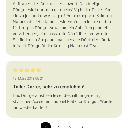
Auftragen des Dörrbreis erschwert. Das breiige
Dörrgut wird dadurch unregelmäßig in der Dicke. Kann
hierzu jemand etwas sagen? Anmerkung von Keimling
Naturkost: Liebe Kundin, wir empfehlen insbesondere
für breiiges Dörrgut sowie um ein Anhaften generell
vorzubeugen, eine passende Dörrfolie zu verwenden.
Sie finden im Shopauch passgenaue Dörrfolien für das
Infrarot Dörrgerät. Ihr Keimling Naturkost Team
Bewertung mit 5 von 5 Sternen
15. März 2018 05:21
Toller Dörrer, sehr zu empfehlen!
Das Dörrgerät ist seh leise, deshalb angenehm,
stylisches Aussehen und viel Platz für Dörrgut. Würde
ihn wieder kaufen!
1
2
3