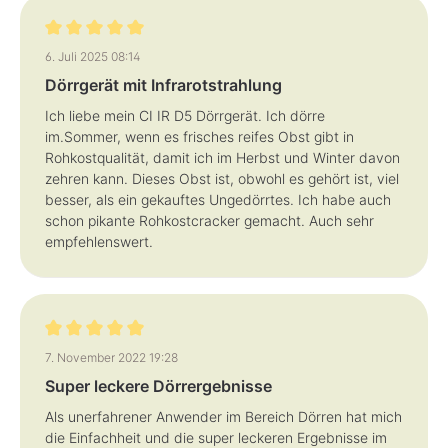
Bewertung mit 5 von 5 Sternen
6. Juli 2025 08:14
Dörrgerät mit Infrarotstrahlung
Ich liebe mein CI IR D5 Dörrgerät. Ich dörre
im.Sommer, wenn es frisches reifes Obst gibt in
Rohkostqualität, damit ich im Herbst und Winter davon
zehren kann. Dieses Obst ist, obwohl es gehört ist, viel
besser, als ein gekauftes Ungedörrtes. Ich habe auch
schon pikante Rohkostcracker gemacht. Auch sehr
empfehlenswert.
Bewertung mit 5 von 5 Sternen
7. November 2022 19:28
Super leckere Dörrergebnisse
Als unerfahrener Anwender im Bereich Dörren hat mich
die Einfachheit und die super leckeren Ergebnisse im