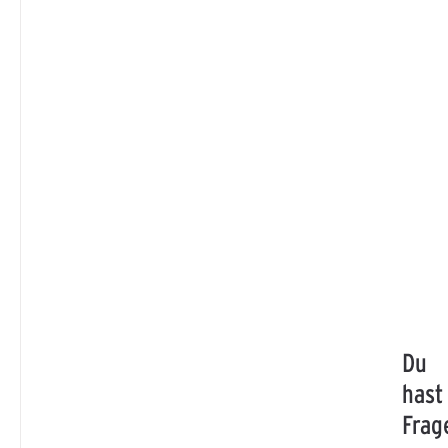
Du
hast
Frag