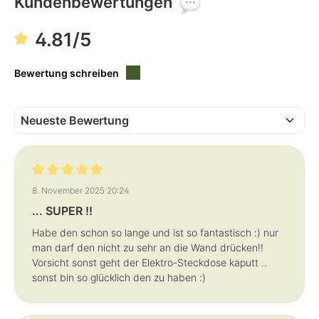
Kundenbewertungen
-
-
b
v
3
3
a
e
T
T
r
r
a
a
,
f
4.81/5
g
g
L
ü
e
e
i
g
e
b
f
a
Bewertung schreiben
e
r
r
z
e
i
t
:
1
-
3
T
a
g
Bewertung mit 5 von 5 Sternen
e
8. November 2025 20:24
... SUPER !!
Habe den schon so lange und ist so fantastisch :) nur
man darf den nicht zu sehr an die Wand drücken!!
Vorsicht sonst geht der Elektro-Steckdose kaputt ..
sonst bin so glücklich den zu haben :)