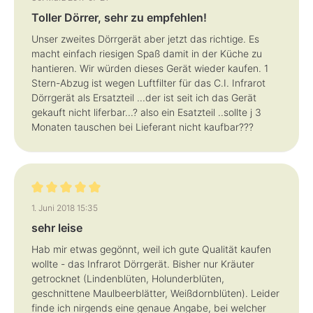
Toller Dörrer, sehr zu empfehlen!
Unser zweites Dörrgerät aber jetzt das richtige. Es
macht einfach riesigen Spaß damit in der Küche zu
hantieren. Wir würden dieses Gerät wieder kaufen. 1
Stern-Abzug ist wegen Luftfilter für das C.I. Infrarot
Dörrgerät als Ersatzteil ...der ist seit ich das Gerät
gekauft nicht liferbar...? also ein Esatzteil ..sollte j 3
Monaten tauschen bei Lieferant nicht kaufbar???
Bewertung mit 5 von 5 Sternen
1. Juni 2018 15:35
sehr leise
Hab mir etwas gegönnt, weil ich gute Qualität kaufen
wollte - das Infrarot Dörrgerät. Bisher nur Kräuter
getrocknet (Lindenblüten, Holunderblüten,
geschnittene Maulbeerblätter, Weißdornblüten). Leider
finde ich nirgends eine genaue Angabe, bei welcher