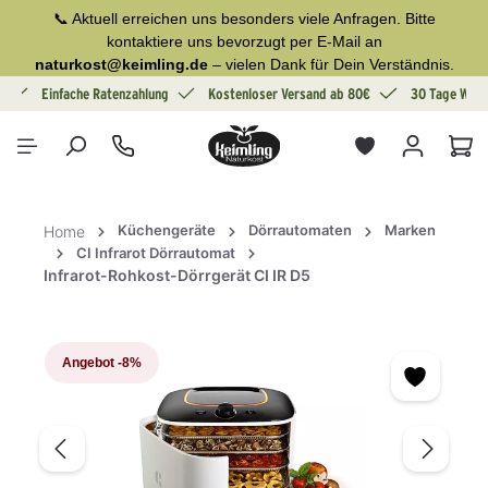
📞 Aktuell erreichen uns besonders viele Anfragen. Bitte
alt springen
kontaktiere uns bevorzugt per E-Mail an
naturkost@keimling.de
– vielen Dank für Dein Verständnis.
g
Einfache Ratenzahlung
Kostenloser Versand ab 80€
30 Tage Wide
War
Küchengeräte
Dörrautomaten
Marken
Home
CI Infrarot Dörrautomat
Infrarot-Rohkost-Dörrgerät CI IR D5
Bildergalerie überspringen
Angebot
-8%