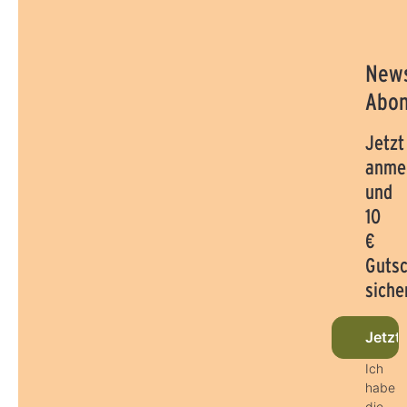
News
Abon
Jetzt
anme
und
10
€
Guts
siche
Jetzt
Ich
habe
die