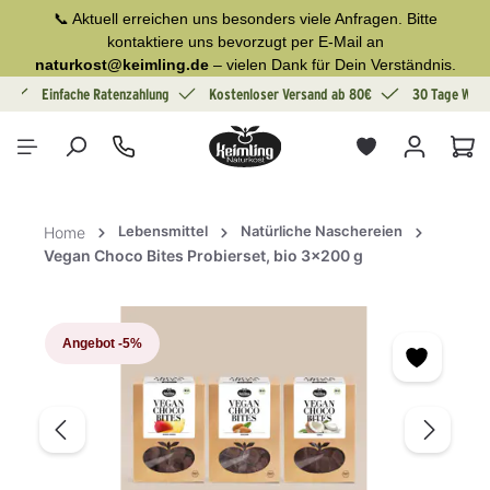
📞 Aktuell erreichen uns besonders viele Anfragen. Bitte
alt springen
kontaktiere uns bevorzugt per E-Mail an
naturkost@keimling.de
– vielen Dank für Dein Verständnis.
g
Einfache Ratenzahlung
Kostenloser Versand ab 80€
30 Tage Wide
War
Lebensmittel
Natürliche Naschereien
Home
Vegan Choco Bites Probierset, bio 3x200 g
Bildergalerie überspringen
Angebot
-5%