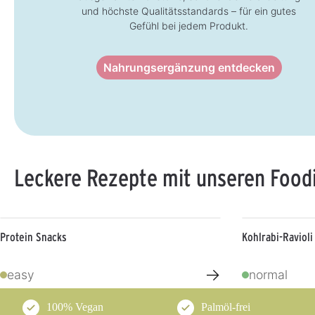
s
s
und höchste Qualitätsstandards – für ein gutes
Gefühl bei jedem Produkt.
Nahrungsergänzung entdecken
Leckere Rezepte mit unseren Food
Protein Snacks
Kohlrabi-Ravioli
→
easy
normal
100% Vegan
Palmöl-frei