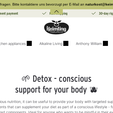
fragen. Bitte kontaktiere uns bevorzugt per E-Mail an
naturkost@keim
lment payment
Fast Shipping
30-day rig
tchen appliances
Alkaline Living
Anthony William
🌱 Detox - conscious
support for your body 🫐
us nutrition, it can be useful to provide your body with targeted supp
nts that can supplement your diet as part of a conscious lifestyle - 
nted components. Ideal for anyone who wants to be mindful in their e