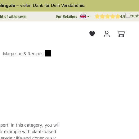
ling.de
– vielen Dank für Dein Verständnis.
ht of withdrawal
For Retailers
4.9
Average rating of 4.9 out o
Shopping
Magazine & Recipes
ort. In this category, you will
for example with plant-based
veryday life and consciously