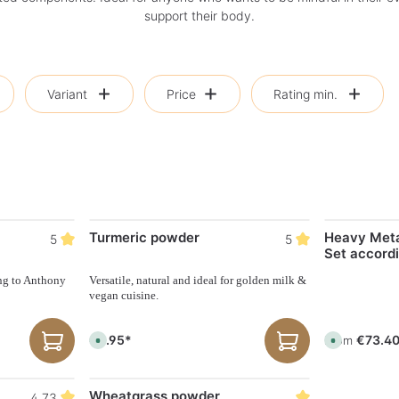
support their body.
Variant
Price
Rating min.
Turmeric powder
Heavy Meta
5
5
Set accordi
A.William
ng to Anthony
Versatile, natural and ideal for golden milk &
vegan cuisine.
€4.95*
€73.4
From
A
A
v
v
a
a
i
i
l
l
Wheatgrass powder
a
a
4.73