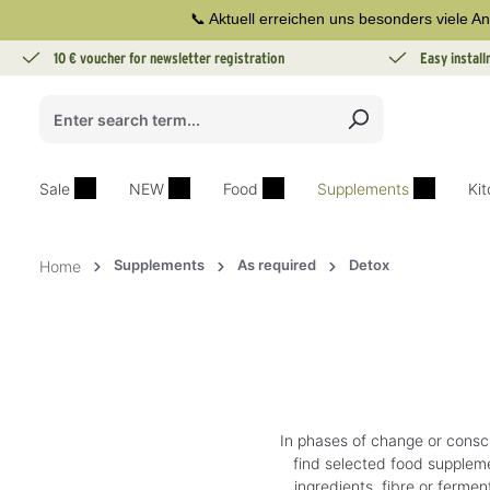
📞 Aktuell erreichen uns besonders viele An
search
Skip to main navigation
10 € voucher for newsletter registration
Easy instal
Sale
NEW
Food
Supplements
Ki
Supplements
As required
Detox
Home
In phases of change or conscio
find selected food suppleme
ingredients, fibre or ferme