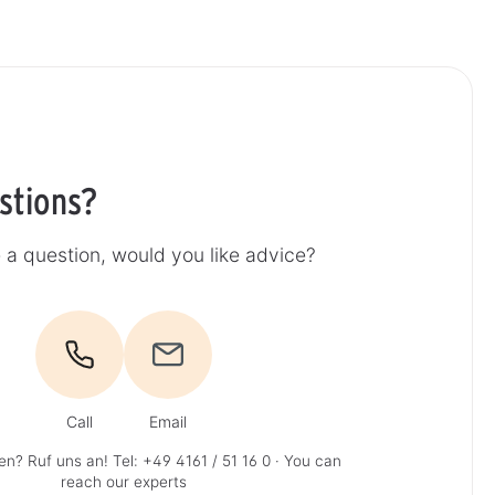
stions?
a question, would you like advice?
Call
Email
en? Ruf uns an!
Tel: +49 4161 / 51 16 0
· You can
reach our experts