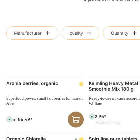
Manufacturer
quality
Quantity
Aronia berries, organic
Keimling Heavy Metal
Smoothie Mix 180 g
Superfood power: small tart berries for muesli
Ready-to-use mixture accordi
& co
William
€42.95*
A
€6.49*
From
A
v
(€238.61* / kg)
v
a
a
i
i
l
l
a
Organic Chlorella
Spirulina pure tablets
a
5
b