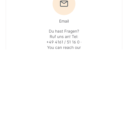
Email
Du hast Fragen?
Ruf uns an!
Tel:
+49 4161 / 51 16 0
·
You can reach our
experts
Monday – Friday: 9
AM – 1 PM