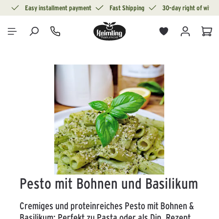
ion
Easy installment payment
Fast Shipping
30-day right of withd
in content
Sho
Skip image gallery
Pesto mit Bohnen und Basilikum
Cremiges und proteinreiches Pesto mit Bohnen &
Basilikum: Perfekt zu Pasta oder als Dip. Rezept