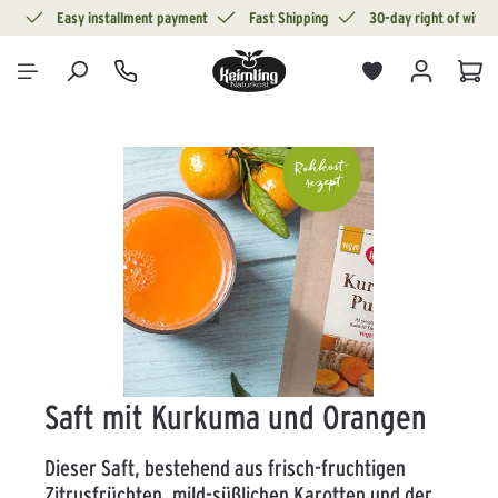
ion
Easy installment payment
Fast Shipping
30-day right of withd
in content
Sho
Skip image gallery
Saft mit Kurkuma und Orangen
Dieser Saft, bestehend aus frisch-fruchtigen
Zitrusfrüchten, mild-süßlichen Karotten und der