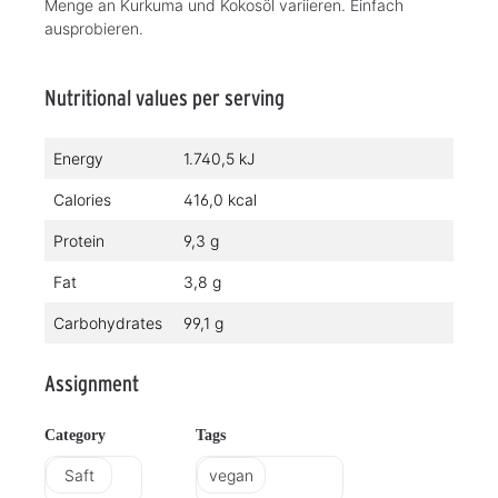
Menge an Kurkuma und Kokosöl variieren. Einfach
ausprobieren.
Nutritional values per serving
Energy
1.740,5 kJ
Calories
416,0 kcal
Protein
9,3 g
Fat
3,8 g
Carbohydrates
99,1 g
Assignment
Category
Tags
Saft
vegan