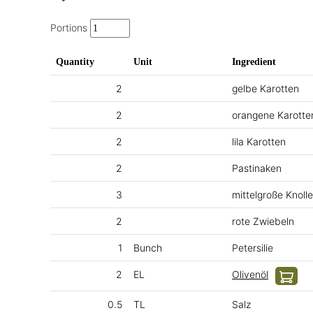
Portions
Quantity
Unit
Ingredient
2
gelbe Karotten
2
orangene Karotte
2
lila Karotten
2
Pastinaken
3
mittelgroße Knoll
2
rote Zwiebeln
1
Bunch
Petersilie
2
EL
Olivenöl
0.5
TL
Salz