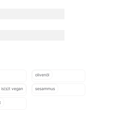
olivenöl
is(s)t vegan
sesammus
t