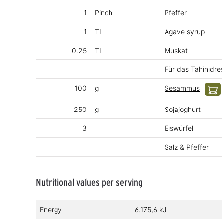
1
Pinch
Pfeffer
1
TL
Agave syrup
0.25
TL
Muskat
Für das Tahinidre
100
g
Sesammus
250
g
Sojajoghurt
3
Eiswürfel
Salz & Pfeffer
Nutritional values per serving
Energy
6.175,6 kJ