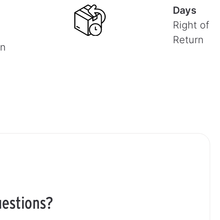
Days
Right of
Return
on
estions?