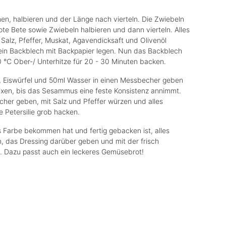
n, halbieren und der Länge nach vierteln. Die Zwiebeln
te Bete sowie Zwiebeln halbieren und dann vierteln. Alles
 Salz, Pfeffer, Muskat, Agavendicksaft und Olivenöl
in Backblech mit Backpapier legen. Nun das Backblech
°C Ober-/ Unterhitze für 20 - 30 Minuten backen.
 Eiswürfel und 50ml Wasser in einen Messbecher geben
ixen, bis das Sesammus eine feste Konsistenz annimmt.
her geben, mit Salz und Pfeffer würzen und alles
e Petersilie grob hacken.
arbe bekommen hat und fertig gebacken ist, alles
n, das Dressing darüber geben und mit der frisch
n. Dazu passt auch ein leckeres Gemüsebrot!