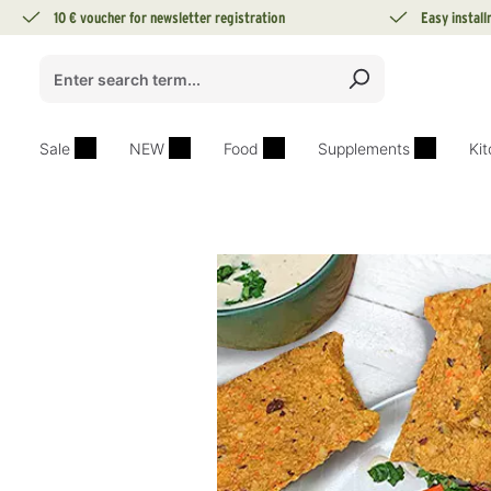
10 € voucher for newsletter registration
Easy instal
search
Skip to main navigation
Sale
NEW
Food
Supplements
Ki
Skip image gallery