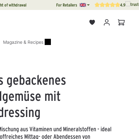
ht of withdrawal
For Retailers
4.9
Average rating of 4.9 out o
Shopping
Magazine & Recipes
s gebackenes
lgemüse mit
dressing
Mischung aus Vitaminen und Mineralstoffen - ideal
toffreiches Mittag- oder Abendessen von