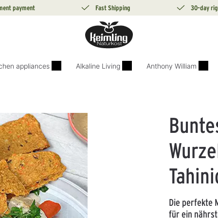
lment payment
Fast Shipping
30-day rig
tchen appliances
Alkaline Living
Anthony William
Bunte
Wurze
Tahini
Die perfekte 
für ein nährs