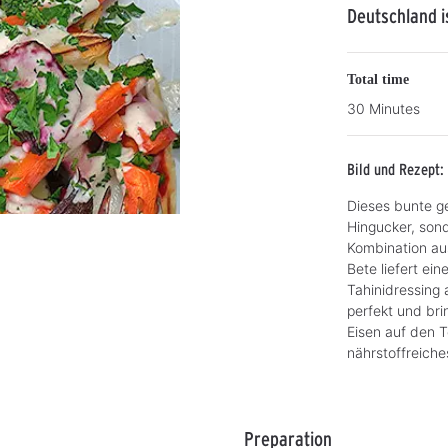
Deutschland i
Total time
30 Minutes
Bild und Rezept
Dieses bunte g
Hingucker, son
Kombination aus
Bete liefert ei
Tahinidressing
perfekt und br
Eisen auf den T
nährstoffreich
Preparation