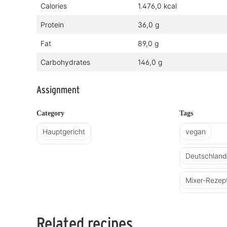
Calories
1.476,0 kcal
Protein
36,0 g
Fat
89,0 g
Carbohydrates
146,0 g
Assignment
Category
Tags
Hauptgericht
vegan
Deutschland 
Mixer-Rezep
Related recipes