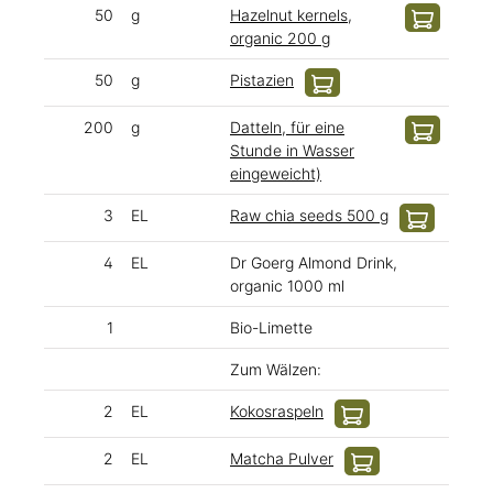
50
g
Hazelnut kernels,
organic 200 g
50
g
Pistazien
200
g
Datteln, für eine
Stunde in Wasser
eingeweicht)
3
EL
Raw chia seeds 500 g
4
EL
Dr Goerg Almond Drink,
organic 1000 ml
1
Bio-Limette
Zum Wälzen:
2
EL
Kokosraspeln
2
EL
Matcha Pulver