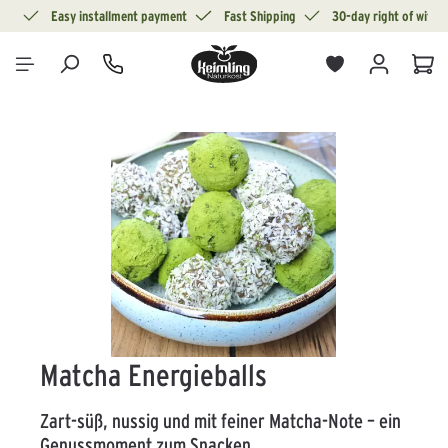
ion
Easy installment payment
Fast Shipping
30-day right of withd
in content
Sho
Skip image gallery
Matcha Energieballs
Zart-süß, nussig und mit feiner Matcha-Note – ein
Genussmoment zum Snacken.