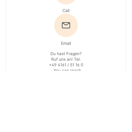
Call
Email
Du hast Fragen?
Ruf uns an!
Tel:
+49 4161 / 51 16 0
· You can reach
our experts
Monday – Friday: 9
AM – 1 PM