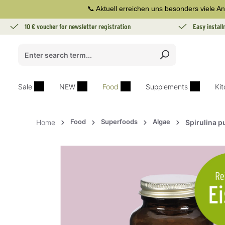
📞 Aktuell erreichen uns besonders viele An
search
Skip to main navigation
10 € voucher for newsletter registration
Easy instal
Sale
NEW
Food
Supplements
Ki
Food
Superfoods
Algae
Home
Spirulina pu
Skip image gallery