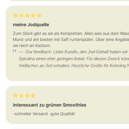
Review with rating of 5 out of 5 stars
meine Jodquelle
Zum Glück gibt es sie als Kompretten. Alles was aus dem Wa
Mund und am besten mit Saft runterspülen. Über eine Angabe
sie reich an Kalzium.
Our feedback: Liebe Kundin, den Jod-Gehalt haben wir 
Spirulina einen eher geringen Anteil. Für diesen Zweck kö
Vielfaches an Jod enhalten. Herzliche Grüße Ihr Keimling
Review with rating of 4 out of 5 stars
interessant zu grünen Smoothies
-schneller Versand -gute Qualität