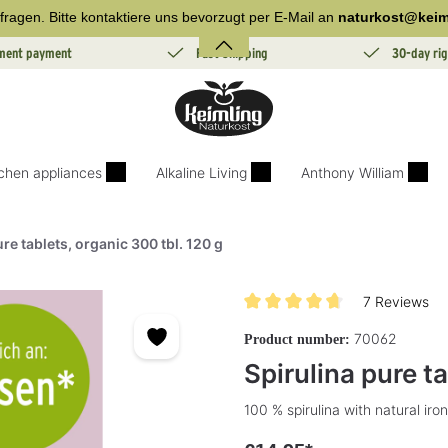
fragen. Bitte kontaktiere uns bevorzugt per E-Mail an
naturkost@keim
lment payment
Fast Shipping
30-day rig
tchen appliances
Alkaline Living
Anthony William
re tablets, organic 300 tbl. 120 g
7 Reviews
Average rating of 4.7 out of 5 s
70062
Product number:
Spirulina pure ta
100 % spirulina with natural iron