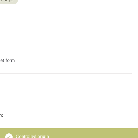
let form
Controlled origin