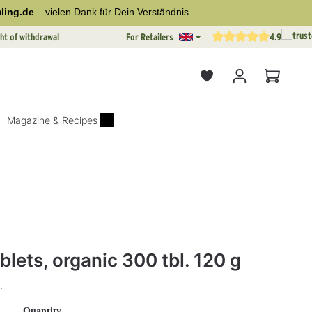
ling.de
– vielen Dank für Dein Verständnis.
ht of withdrawal
For Retailers
4.9
Average rating of 4.9 out o
Shopping
Magazine & Recipes
tars
blets, organic 300 tbl. 120 g
.
Select
Quantity