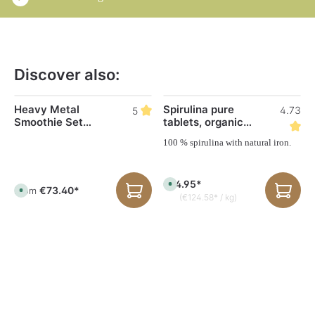
Discover also:
Skip product gallery
Heavy Metal
Spirulina pure
4.73
5
Smoothie Set
tablets, organic
according to
300 tbl. 120 g
100 % spirulina with natural iron.
A.William
€14.95*
A
€73.40*
From
A
v
(€124.58* / kg)
v
a
a
i
i
l
l
a
a
b
b
l
l
e
e
,
,
d
d
e
e
l
l
i
i
v
v
e