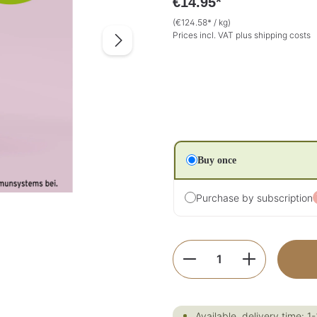
€14.95*
(€124.58* / kg)
Prices incl. VAT plus shipping costs
Buy once
Purchase by subscription
Product Quantity:
Available, delivery time: 1