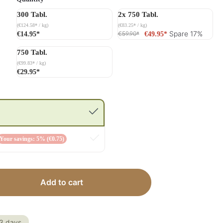
300 Tabl.
2x 750 Tabl.
(€124.58* / kg)
(€83.25* / kg)
Spare 17%
€59.90
*
€14.95*
€49.95*
750 Tabl.
(€99.83* / kg)
€29.95*
Your savings: 5% (€0.75)
 Enter the desired amount or use the but
Add to cart
-3 days