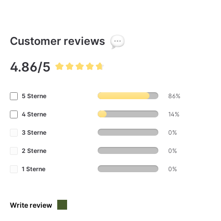
Customer reviews
4.86/5
Average rating of 4.8 out of 5 stars
5 Sterne
86%
4 Sterne
14%
3 Sterne
0%
2 Sterne
0%
1 Sterne
0%
Write review