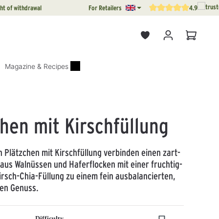
ht of withdrawal
For Retailers
4.9
Average rating of 4.9 out o
Shopping
Magazine & Recipes
hen mit Kirschfüllung
 Plätzchen mit Kirschfüllung verbinden einen zart-
 aus Walnüssen und Haferflocken mit einer fruchtig-
irsch-Chia-Füllung zu einem fein ausbalancierten,
hen Genuss.
Difficulty