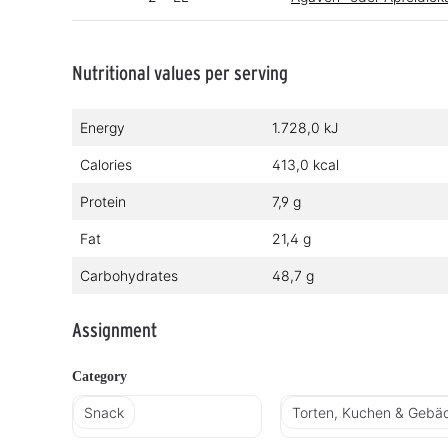
Nutritional values per serving
Energy
1.728,0 kJ
Calories
413,0 kcal
Protein
7,9 g
Fat
21,4 g
Carbohydrates
48,7 g
Assignment
Category
Snack
Torten, Kuchen & Gebä