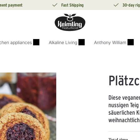
lment payment
Fast Shipping
30-day rig
tchen appliances
Alkaline Living
Anthony William
Plätzc
Diese veganen
nussigen Teig
säuerlichen K
weihnachtlic
Total time