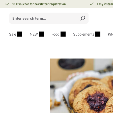
10 € voucher for newsletter registration
Easy instal
search
Skip to main navigation
Sale
NEW
Food
Supplements
Ki
Skip image gallery