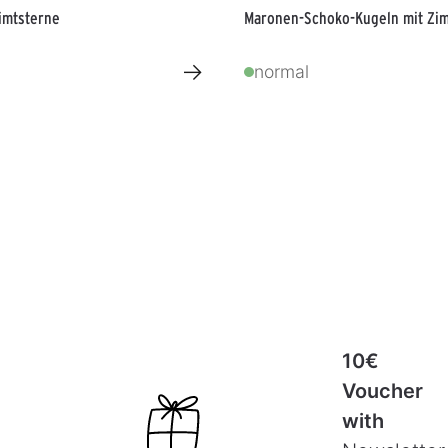
imtsterne
Maronen-Schoko-Kugeln mit Zim
→
normal
10€
Voucher
with