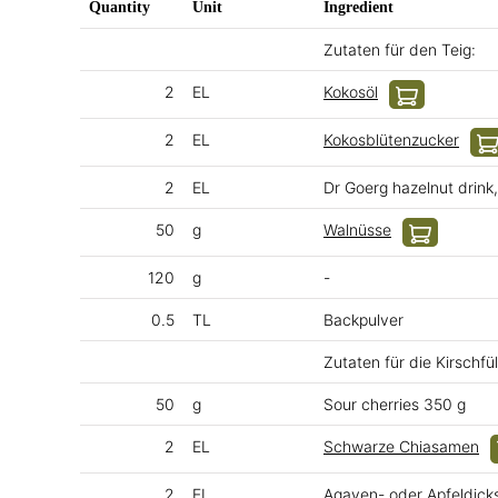
Quantity
Unit
Ingredient
Zutaten für den Teig:
2
EL
Kokosöl
2
EL
Kokosblütenzucker
2
EL
Dr Goerg hazelnut drink
50
g
Walnüsse
120
g
-
0.5
TL
Backpulver
Zutaten für die Kirschfül
50
g
Sour cherries 350 g
2
EL
Schwarze Chiasamen
2
EL
Agaven- oder Apfeldick