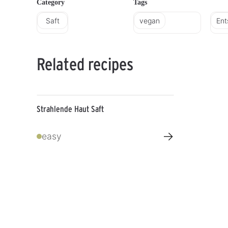
Category
Tags
Saft
vegan
Ent
Related recipes
Strahlende Haut Saft
→
easy