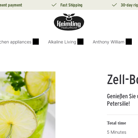
lment payment
Fast Shipping
30-day rig
tchen appliances
Alkaline Living
Anthony William
Zell-B
Genießen Sie 
Petersilie!
Total time
5 Minutes