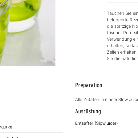
Tauchen Sie ein
belebende Reze
die spritzige N
frischer Peters
Verwendung eine
erhalten, sodas
Zellen erhalten
Sie die natürlic
Preparation
Alle Zutaten in einem Slow Juic
Ausrüstung
Entsafter (Slowjuicer)
ngurke