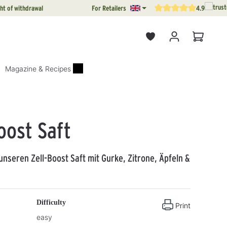
ht of withdrawal
For Retailers
4.9
Average rating of 4.9 out o
Shopping
Magazine & Recipes
oost Saft
unseren Zell-Boost Saft mit Gurke, Zitrone, Äpfeln &
Difficulty
Print
easy