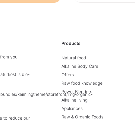
Products
 from you
Natural food
e
Alkaline Body Care
turkost is bio-
Offers
Raw food knowledge
Power Blenders
Alkaline living
Appliances
Raw & Organic Foods
e to reduce our