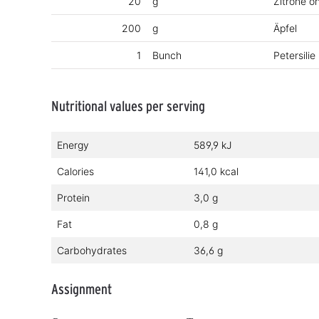
20
g
Zitrone o
200
g
Äpfel
1
Bunch
Petersilie
Nutritional values per serving
Energy
589,9 kJ
Calories
141,0 kcal
Protein
3,0 g
Fat
0,8 g
Carbohydrates
36,6 g
Assignment