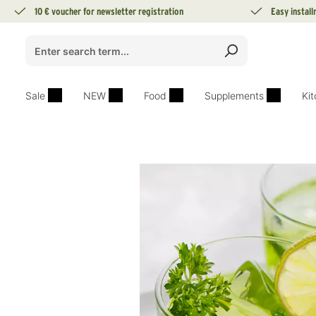
10 € voucher for newsletter registration
Easy instal
search
Skip to main navigation
Sale
NEW
Food
Supplements
Ki
Skip image gallery