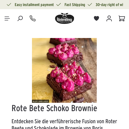
ion
Easy installment payment
Fast Shipping
30-day right of withd
in content
Sho
Skip image gallery
Rote Bete Schoko Brownie
Entdecken Sie die verführerische Fusion von Roter
Beete und Schokolade im Brownie von Boris