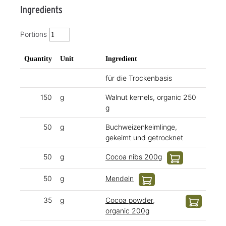
Ingredients
Portions
Quantity
Unit
Ingredient
für die Trockenbasis
150
g
Walnut kernels, organic 250
g
50
g
Buchweizenkeimlinge,
gekeimt und getrocknet
50
g
Cocoa nibs 200g
50
g
Mendeln
35
g
Cocoa powder,
organic 200g