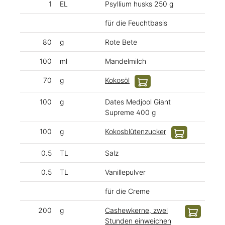
1
EL
Psyllium husks 250 g
für die Feuchtbasis
80
g
Rote Bete
100
ml
Mandelmilch
70
g
Kokosöl
100
g
Dates Medjool Giant
Supreme 400 g
100
g
Kokosblütenzucker
0.5
TL
Salz
0.5
TL
Vanillepulver
für die Creme
200
g
Cashewkerne, zwei
Stunden einweichen