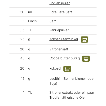
und abspülen
150
ml
Rote Bete Saft
1
Pinch
Salz
0.5
TL
Vanillepulver
125
g
Kokosblütenzucker
20
g
Zitronensaft
45
g
Cocoa butter 500 g
20
g
Kokosöl
15
g
Lecithin (Sonnenblumen oder
Soja)
1
TL
Zitronenextrakt oder ein paar
Tropfen ätherische Öle