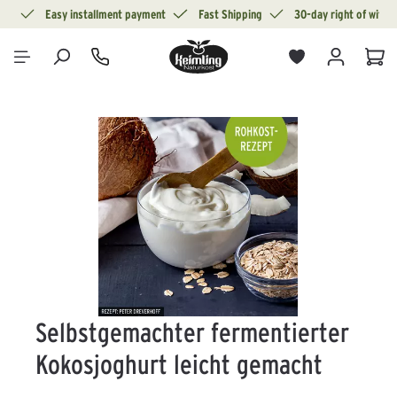
ion
Easy installment payment
Fast Shipping
30-day right of withd
in content
Sho
Skip image gallery
Selbstgemachter fermentierter
Kokosjoghurt leicht gemacht