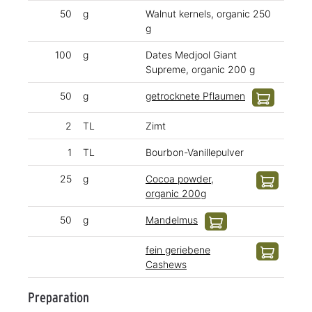
50
g
Walnut kernels, organic 250
g
100
g
Dates Medjool Giant
Supreme, organic 200 g
50
g
getrocknete Pflaumen
2
TL
Zimt
1
TL
Bourbon-Vanillepulver
25
g
Cocoa powder,
organic 200g
50
g
Mandelmus
fein geriebene
Cashews
Preparation