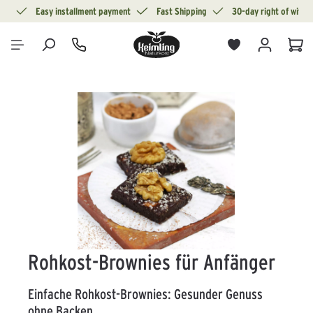
ion
Easy installment payment
Fast Shipping
30-day right of withd
in content
Sho
Skip image gallery
Rohkost-Brownies für Anfänger
Einfache Rohkost-Brownies: Gesunder Genuss
ohne Backen